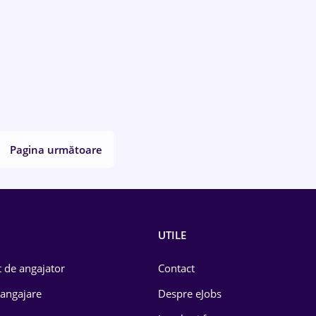
Pagina următoare
UTILE
 de angajator
Contact
 angajare
Despre eJobs