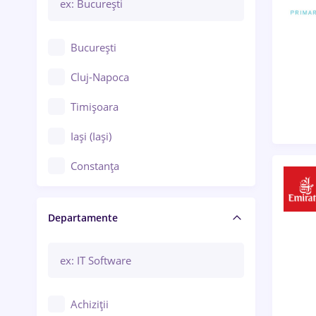
București
Cluj-Napoca
Timișoara
Iași (Iași)
Constanța
Craiova
Departamente
Brașov
Bacău
Brăila
Achiziții
Galați (Galați)