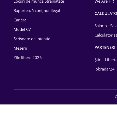
Locuri de munca Străinătate
We Are HR
Lemn / PVC
Raportează conținut ilegal
CALCULAT
Cariera
Mașini / Auto
Salario - Sa
Model CV
Media / Internet
Calculator sa
Scrisoare de intentie
Medicină / Sănătate
PARTENERI
Meserii
Zile libere 2026
Știri - Libert
Jobradar24
©