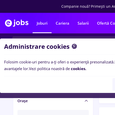
Companie nouă?
Primești un A
Joburi
Cariera
Salarii
Ofertă C
Administrare cookies 🍪
Folosim cookie-uri pentru a-ți oferi o experiență presonalizată.
Filtre po
Salariu și beneficii
avantajele lor.
Vezi politica noastră de
cookies.
1425
Salarii
Orașe