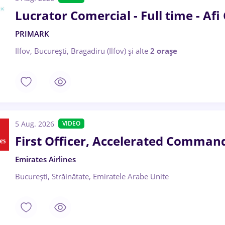
Lucrator Comercial - Full time - Afi
PRIMARK
Ilfov, București, Bragadiru (Ilfov)
și alte
2 orașe
5 Aug. 2026
VIDEO
First Officer, Accelerated Command
Emirates Airlines
București, Străinătate, Emiratele Arabe Unite