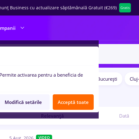
nunț Business cu actualizare săptămânală Gratuit (€269)
Gratis
ompanii
Permite activarea pentru a beneficia de
Salarii
Remote (de acasă)
București
Clu
pulare:
8
locuri de munca
Modifică setările
Acceptă toate
Relevanță
Dată
5 Aug. 2026
VIDEO