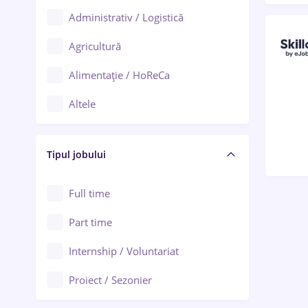
Administrativ / Logistică
Oradea
Agricultură
Ploiești
Alimentație / HoReCa
Adjud
Altele
Aiud
Arhitectură / Design interior
Alba Iulia
Tipul jobului
Asigurări
Alexandria
Au pair / Babysitter / Curățenie
Full time
Arad
Audit / Consultanță
Part time
Baia Mare
Auto / Echipamente
Internship / Voluntariat
Bârlad
Automatizări
Proiect / Sezonier
Bistrița (Bistrița-Năsăud)
Bănci