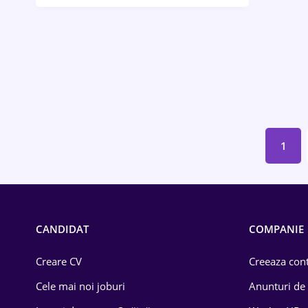
Bănci / Servicii financiare
Call-center / BPO
Chimică
Comerț / Retail
Construcții
1
Drept
Educație / Training
Energetică
CANDIDAT
COMPANIE
Farma
Creare CV
Creeaza cont
Imobiliară
Cele mai noi joburi
Anunturi de
IT / Telecom