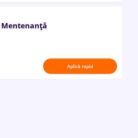
i Mentenanță
Aplică rapid