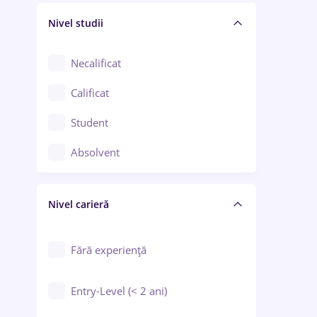
Nivel studii
Cercetare - dezvoltare
Chimie / Biochimie
Necalificat
Confecții / Design vestimentar
Calificat
Construcții / Instalații
Student
Controlul calității
Absolvent
Crewing / Casino / Entertainment
Nivel carieră
Educație / Training / Arte
Farmacie
Fără experiență
Entry-Level (< 2 ani)