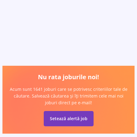
Nu rata joburile noi!
Acum sunt 1641 joburi care se potrivesc criteriilor tale de
căutare. Salvează căutarea și îți trimitem cele mai noi
joburi direct pe e-mail!
Setează alertă job