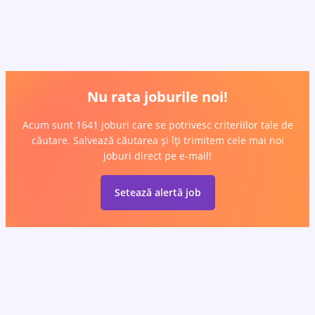
Nu rata joburile noi!
Acum sunt 1641 joburi care se potrivesc criteriilor tale de
căutare. Salvează căutarea și îți trimitem cele mai noi
joburi direct pe e-mail!
Setează alertă job