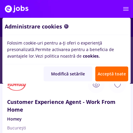
1
Administrare cookies 🍪
Folosim cookie-uri pentru a-ți oferi o experiență
presonalizată.
Permite activarea pentru a beneficia de
Salarii
Remote (de acasă)
București
Cluj-Napoc
avantajele lor.
Vezi politica noastră de
cookies.
1641
locuri de munca
work for home
Modifică setările
Acceptă toate
7 Aug. 2026
Customer Experience Agent - Work From
Home
Homey
București