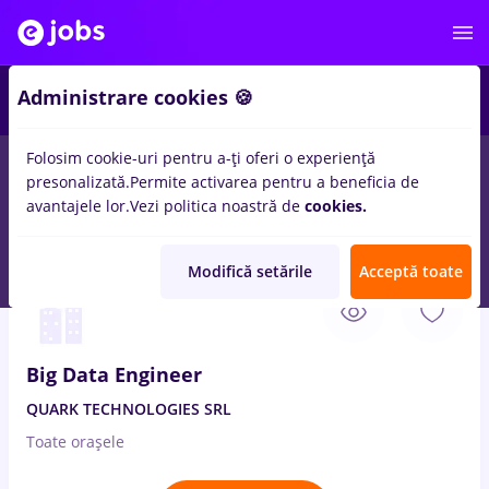
2
Administrare cookies 🍪
Folosim cookie-uri pentru a-ți oferi o experiență
presonalizată.
Permite activarea pentru a beneficia de
Salarii
Full time
Part time
Fără experiență
avantajele lor.
Vezi politica noastră de
cookies.
25
locuri de munca
in
Urziceni (Ialomita)
in
IT / Telecom
Modifică setările
Acceptă toate
10 Aug. 2026
Big Data Engineer
QUARK TECHNOLOGIES SRL
Toate oraşele