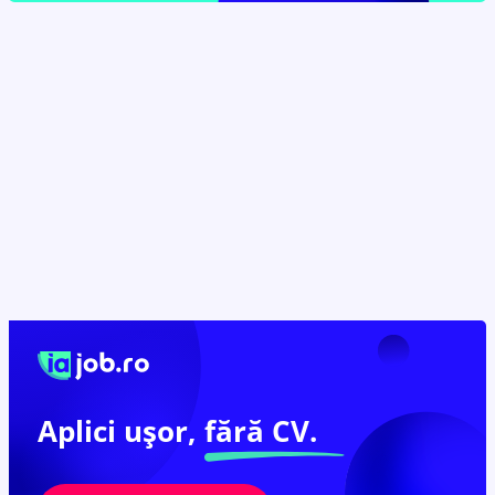
Aplici ușor,
fără CV.