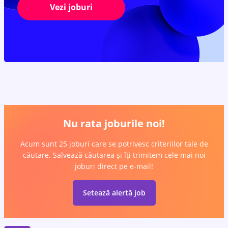
Vezi joburi
Nu rata joburile noi!
Acum sunt 25 joburi care se potrivesc criteriilor tale de
căutare. Salvează căutarea și îți trimitem cele mai noi
joburi direct pe e-mail!
Setează alertă job