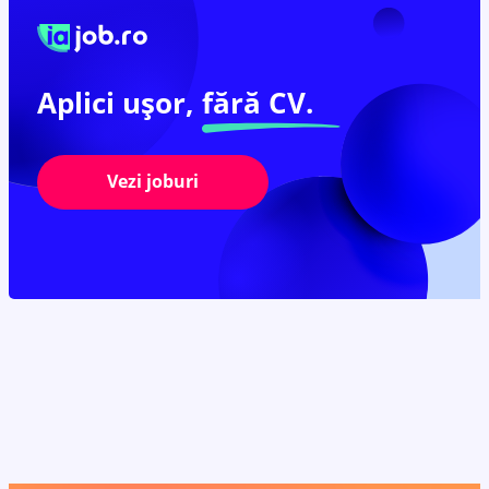
Aplici ușor,
fără CV.
Vezi joburi