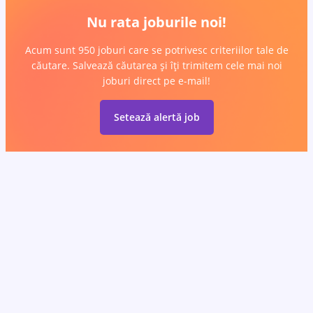
Nu rata joburile noi!
Acum sunt 950 joburi care se potrivesc criteriilor tale de
căutare. Salvează căutarea și îți trimitem cele mai noi
joburi direct pe e-mail!
Setează alertă job