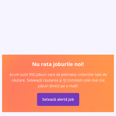
Nu rata joburile noi!
Acum sunt 950 joburi care se potrivesc criteriilor tale de
căutare. Salvează căutarea și îți trimitem cele mai noi
joburi direct pe e-mail!
Setează alertă job