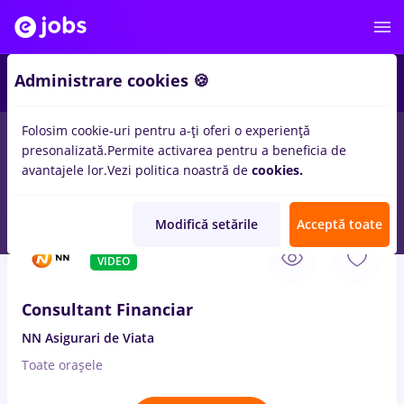
2
Administrare cookies 🍪
Folosim cookie-uri pentru a-ți oferi o experiență
presonalizată.
Permite activarea pentru a beneficia de
Salarii
Fără experiență
Entry-Level (< 2 ani)
Stu
avantajele lor.
Vezi politica noastră de
cookies.
950
locuri de munca
Full time
in
Urziceni (Ialomita)
Modifică setările
Acceptă toate
8 Aug. 2026
VIDEO
Consultant Financiar
NN Asigurari de Viata
Toate oraşele