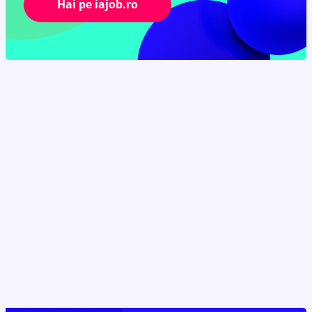
Hai pe iajob.ro