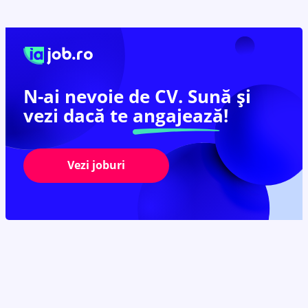
N-ai nevoie de CV. Sună și
vezi dacă te
angajează!
Vezi joburi