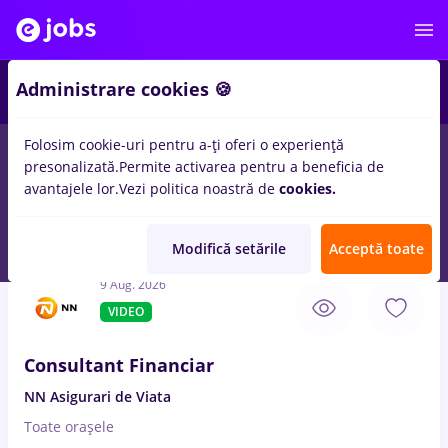
2
Administrare cookies 🍪
Folosim cookie-uri pentru a-ți oferi o experiență
presonalizată.
Permite activarea pentru a beneficia de
Salarii
Full time
Part time
Student
Transpo
avantajele lor.
Vezi politica noastră de
cookies.
828
locuri de munca
in
Urziceni (Ialomita)
pentru
Entry-Level (<
2 ani)
Modifică setările
Acceptă toate
9 Aug. 2026
VIDEO
Consultant Financiar
NN Asigurari de Viata
Toate oraşele