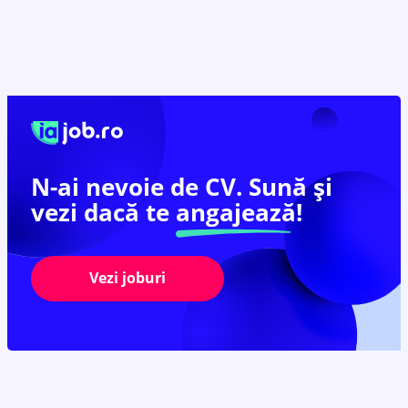
N-ai nevoie de CV. Sună și
vezi dacă te
angajează!
Vezi joburi