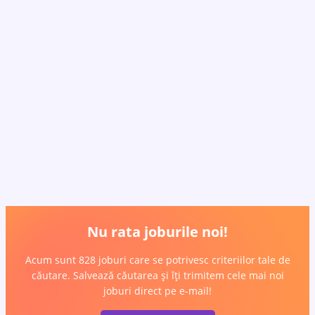
Nu rata joburile noi!
Acum sunt 828 joburi care se potrivesc criteriilor tale de
căutare. Salvează căutarea și îți trimitem cele mai noi
joburi direct pe e-mail!