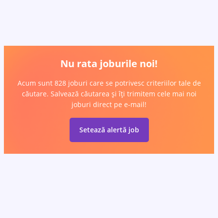
Nu rata joburile noi!
Acum sunt 828 joburi care se potrivesc criteriilor tale de
căutare. Salvează căutarea și îți trimitem cele mai noi
joburi direct pe e-mail!
Setează alertă job