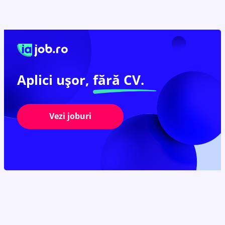
Aplici ușor,
fără CV.
Vezi joburi