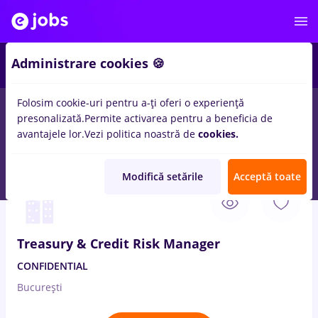
1
Administrare cookies 🍪
Folosim cookie-uri pentru a-ți oferi o experiență
presonalizată.
Permite activarea pentru a beneficia de
Salarii
Remote (de acasă)
București
Cluj-Napoc
avantajele lor.
Vezi politica noastră de
cookies.
14
locuri de munca
treasury
Modifică setările
Acceptă toate
7 Aug. 2026
Treasury & Credit Risk Manager
CONFIDENTIAL
București