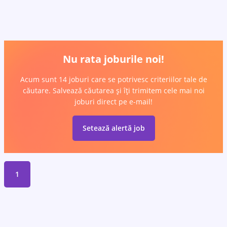
Nu rata joburile noi!
Acum sunt 14 joburi care se potrivesc criteriilor tale de
căutare. Salvează căutarea și îți trimitem cele mai noi
joburi direct pe e-mail!
Setează alertă job
1