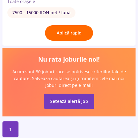
Toate oraşele
7500 - 15000 RON net / lună
Aplică rapid
Nu rata joburile noi!
Acum sunt 30 joburi care se potrivesc criteriilor tale de
căutare. Salvează căutarea și îți trimitem cele mai noi
joburi direct pe e-mail!
Setează alertă job
1