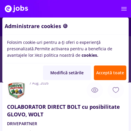
3
Administrare cookies 🍪
Folosim cookie-uri pentru a-ți oferi o experiență
presonalizată.
Permite activarea pentru a beneficia de
Salarii
Remote (de acasă)
București
Cluj-Napoc
avantajele lor.
Vezi politica noastră de
cookies.
30
locuri de munca
sef atelier, Part time
in
Transport /
Distributie
Modifică setările
Acceptă toate
7 Aug. 2026
COLABORATOR DIRECT BOLT cu posibilitate
GLOVO, WOLT
DRIVEPARTNER