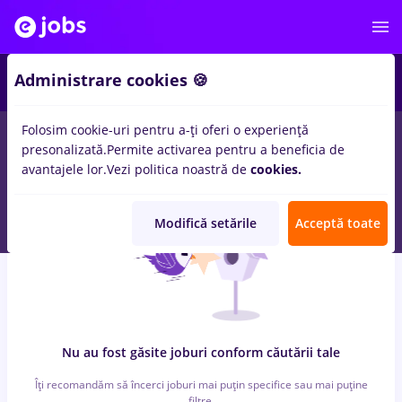
5
Administrare cookies 🍪
Folosim cookie-uri pentru a-ți oferi o experiență
0
locuri de munca
hr junior, Part time
pentru
Student
in
presonalizată.
Permite activarea pentru a beneficia de
Transport / Distributie, IT / Telecom
avantajele lor.
Vezi politica noastră de
cookies.
Modifică setările
Acceptă toate
Nu au fost găsite joburi conform căutării tale
Îți recomandăm să încerci joburi mai puțin specifice sau mai puține
filtre.