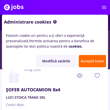
3
Administrare cookies 🍪
Folosim cookie-uri pentru a-ți oferi o experiență
presonalizată.
Permite activarea pentru a beneficia de
Salarii
Remote (de acasă)
București
Cluj-Napoc
avantajele lor.
Vezi politica noastră de
cookies.
106
locuri de munca
sofer categ b
pentru
Fara experienta
in
Transport / Distributie
Modifică setările
Acceptă toate
6 Aug. 2026
ȘOFER AUTOCAMION 8x4
LUCI STOICA TRANS SRL
Corbii Mari