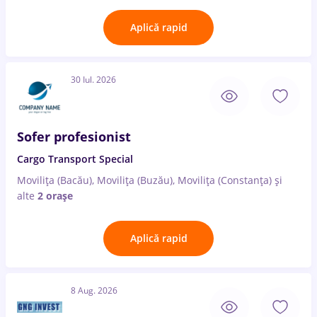
Aplică rapid
30 Iul. 2026
Sofer profesionist
Cargo Transport Special
Movilița (Bacău), Movilița (Buzău), Movilița (Constanța)
și
alte
2 orașe
Aplică rapid
8 Aug. 2026