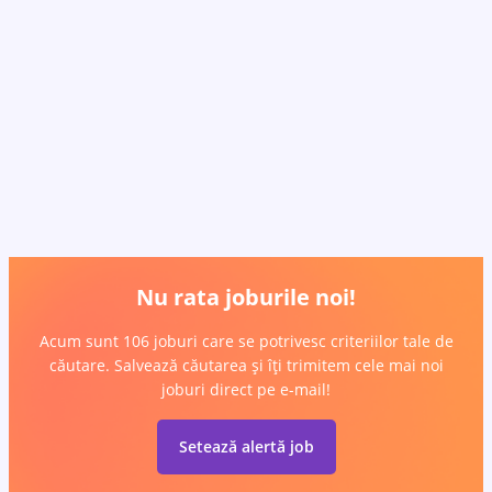
Nu rata joburile noi!
Acum sunt 106 joburi care se potrivesc criteriilor tale de
căutare. Salvează căutarea și îți trimitem cele mai noi
joburi direct pe e-mail!
Setează alertă job