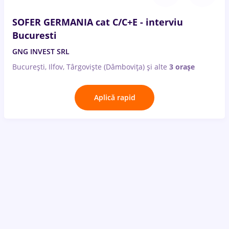
SOFER GERMANIA cat C/C+E - interviu
Bucuresti
GNG INVEST SRL
București, Ilfov, Târgoviște (Dâmbovița)
și alte
3 orașe
Aplică rapid