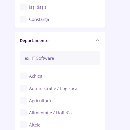
Iași (Iași)
Constanța
Craiova
Departamente
Brașov
Bacău
Brăila
Achiziții
Galați (Galați)
Administrativ / Logistică
Oradea
Agricultură
Ploiești
Alimentație / HoReCa
Adjud
Altele
Aiud