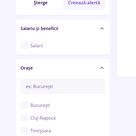
Șterge
Creează alertă
Salariu și beneficii
Salarii
Orașe
București
Cluj-Napoca
Timișoara