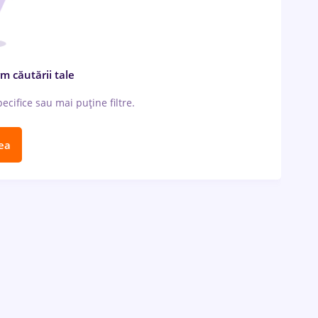
m căutării tale
cifice sau mai puține filtre.
ea