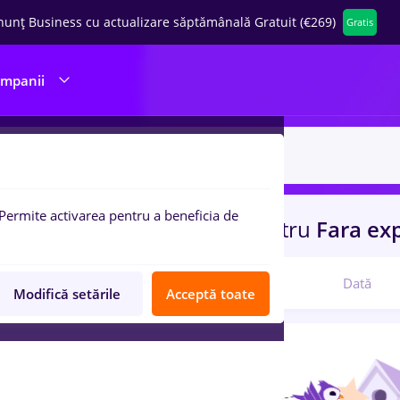
nunț Business cu actualizare săptămânală Gratuit (€269)
Gratis
ompanii
Permite activarea pentru a beneficia de
uri de munca
arabesque
pentru
Fara ex
Relevanță
Dată
Modifică setările
Acceptă toate