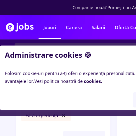
Companie nouă?
Primești un A
Joburi
Cariera
Salarii
Ofertă C
Administrare cookies 🍪
Folosim cookie-uri pentru a-ți oferi o experiență presonalizată.
0
loc
Filtre
avantajele lor.
Vezi politica noastră de
cookies.
arabesque
Transport / Distribuție
Fără experiență