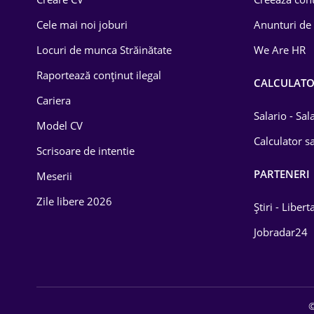
Construcții
Cele mai noi joburi
Anunturi de
Drept
Locuri de munca Străinătate
We Are HR
Educație / Training
Raportează conținut ilegal
CALCULAT
Cariera
Energetică
Salario - Sa
Model CV
Farma
Calculator sa
Scrisoare de intentie
Imobiliară
PARTENERI
Meserii
IT / Telecom
Zile libere 2026
Știri - Libert
Lemn / PVC
Jobradar24
Mașini / Auto
Media / Internet
©
Medicină / Sănătate