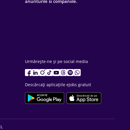
anunturile si companiile.
Urmărește-ne și pe social media
Descărcați aplicațiile eJobs gratuit
RL