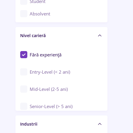
Student
Controlul calității
Absolvent
Crewing / Casino / Entertainment
Nivel carieră
Educație / Training / Arte
Farmacie
Fără experiență
Entry-Level (< 2 ani)
Mid-Level (2-5 ani)
Senior-Level (> 5 ani)
Manager / Executiv
Industrii