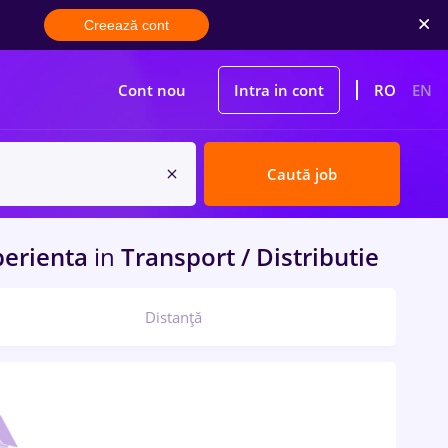
Creează cont
Cont nou
Intra in cont
RO
EN
Caută job
perienta
in
Transport / Distributie
Distanță