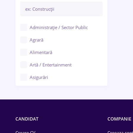
Administrație / Sector Public
Agrară
Alimentară
Artă / Entertainment
Asigurări
Bănci / Servicii financiare
Call-center / BPO
Chimică
CANDIDAT
COMPANIE
Comerț / Retail
Creare CV
Creeaza cont