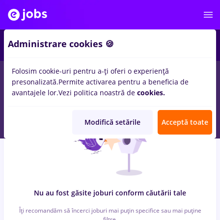
3
Administrare cookies 🍪
Folosim cookie-uri pentru a-ți oferi o experiență
0
locuri de munca
protocol
pentru
Entry-Level (< 2 ani)
in
presonalizată.
Permite activarea pentru a beneficia de
Transport / Distributie
avantajele lor.
Vezi politica noastră de
cookies.
Modifică setările
Acceptă toate
Nu au fost găsite joburi conform căutării tale
Îți recomandăm să încerci joburi mai puțin specifice sau mai puține
filtre.