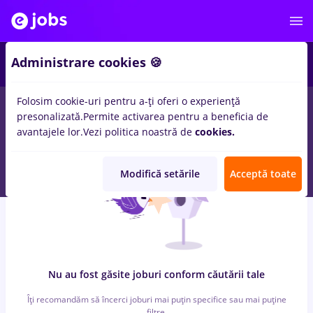
4
Administrare cookies 🍪
Folosim cookie-uri pentru a-ți oferi o experiență
0
locuri de munca
resurs umane
pentru
Entry-Level (< 2 ani)
in
presonalizată.
Permite activarea pentru a beneficia de
Transport / Distributie, Medicina / Sanatate
avantajele lor.
Vezi politica noastră de
cookies.
Modifică setările
Acceptă toate
Nu au fost găsite joburi conform căutării tale
Îți recomandăm să încerci joburi mai puțin specifice sau mai puține
filtre.