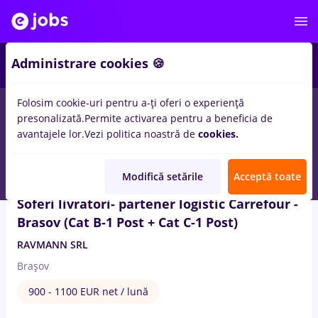
2
Administrare cookies 🍪
Folosim cookie-uri pentru a-ți oferi o experiență
2
locuri de munca
carrefour
in
Transport / Distributie
presonalizată.
Permite activarea pentru a beneficia de
avantajele lor.
Vezi politica noastră de
cookies.
7 Aug. 2026
Modifică setările
Acceptă toate
Soferi livratori- partener logistic Carrefour -
Brasov (Cat B-1 Post + Cat C-1 Post)
RAVMANN SRL
Brașov
900 - 1100 EUR net / lună