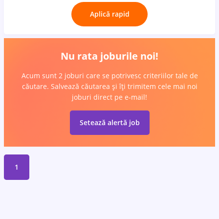
Aplică rapid
Nu rata joburile noi!
Acum sunt 2 joburi care se potrivesc criteriilor tale de
căutare. Salvează căutarea și îți trimitem cele mai noi
joburi direct pe e-mail!
Setează alertă job
1