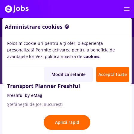
2
Administrare cookies 🍪
Folosim cookie-uri pentru a-ți oferi o experiență
5
locuri de munca
biblioteca
in
Transport / Distributie
presonalizată.
Permite activarea pentru a beneficia de
avantajele lor.
Vezi politica noastră de
cookies.
7 Aug. 2026
Modifică setările
Acceptă toate
Transport Planner Freshful
Freshful by eMag
Ștefăneștii de Jos, București
Aplică rapid