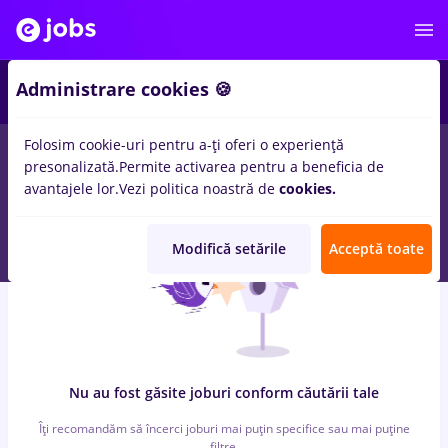
6
Administrare cookies 🍪
Folosim cookie-uri pentru a-ți oferi o experiență
0
locuri de munca
e.on, Part time
in
Timisoara
pentru
Fara
presonalizată.
Permite activarea pentru a beneficia de
experienta
in
Transport / Distributie, Medicina / Sanatate
avantajele lor.
Vezi politica noastră de
cookies.
Modifică setările
Acceptă toate
Nu au fost găsite joburi conform căutării tale
Îți recomandăm să încerci joburi mai puțin specifice sau mai puține
filtre.