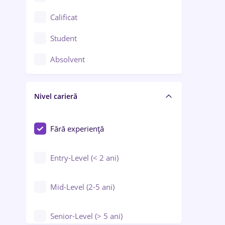
Confecții / Design vestimentar
Calificat
Construcții / Instalații
Student
Controlul calității
Absolvent
Crewing / Casino / Entertainment
Nivel carieră
Educație / Training / Arte
Farmacie
Fără experiență
Entry-Level (< 2 ani)
Mid-Level (2-5 ani)
Senior-Level (> 5 ani)