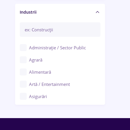
Manager / Executiv
Industrii
Administrație / Sector Public
Agrară
Alimentară
Artă / Entertainment
Asigurări
Bănci / Servicii financiare
Call-center / BPO