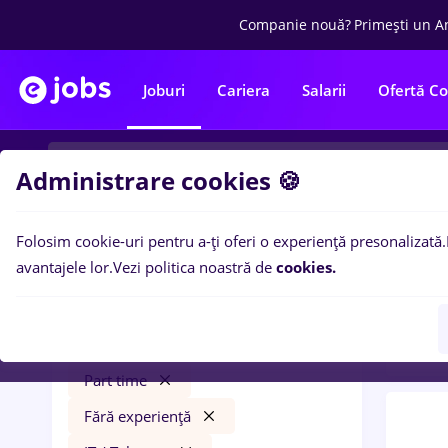
Companie nouă?
Primești un A
Joburi
Cariera
Salarii
Ofertă C
Administrare cookies 🍪
Folosim cookie-uri pentru a-ți oferi o experiență presonalizată.
0
loc
Filtre
avantajele lor.
Vezi politica noastră de
cookies.
Trans
e.on
Timișoara
Transport / Distribuție
Part time
Fără experiență