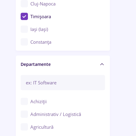
Cluj-Napoca
Timișoara
Iași (Iași)
Constanța
Craiova
Departamente
Brașov
Bacău
Brăila
Achiziții
Galați (Galați)
Administrativ / Logistică
Oradea
Agricultură
Ploiești