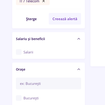
IT / Telecom
Șterge
Creează alertă
Salariu și beneficii
Salarii
Orașe
București