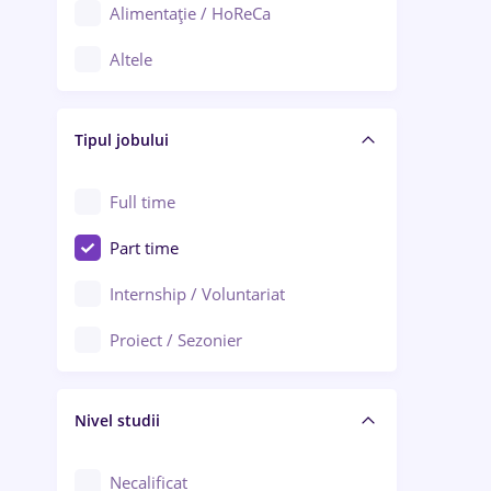
Alimentație / HoReCa
Adjud
Altele
Aiud
Arhitectură / Design interior
Alba Iulia
Tipul jobului
Asigurări
Alexandria
Au pair / Babysitter / Curățenie
Full time
Arad
Audit / Consultanță
Part time
Baia Mare
Auto / Echipamente
Internship / Voluntariat
Bârlad
Automatizări
Proiect / Sezonier
Bistrița (Bistrița-Năsăud)
Bănci
Nivel studii
Cercetare - dezvoltare
Chimie / Biochimie
Necalificat