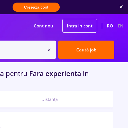
Creează cont
Cont nou
Intra in cont
RO
EN
Caută job
ra
pentru
Fara experienta
in
Distanță