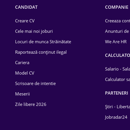
Chimică
CANDIDAT
COMPANIE
Comerț / Retail
Creare CV
Creeaza cont
Construcții
Cele mai noi joburi
Anunturi de
Drept
Locuri de munca Străinătate
We Are HR
Educație / Training
Raportează conținut ilegal
CALCULAT
Cariera
Energetică
Salario - Sa
Model CV
Farma
Calculator sa
Scrisoare de intentie
Imobiliară
PARTENERI
Meserii
IT / Telecom
Zile libere 2026
Știri - Libert
Lemn / PVC
Jobradar24
Mașini / Auto