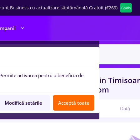
nunț Business cu actualizare săptămânală Gratuit (€269)
Gratis
ompanii
Permite activarea pentru a beneficia de
uri de munca
e.on, Part time
in
Timisoa
port / Distributie, IT / Telecom
Modifică setările
Acceptă toate
Relevanță
Dată