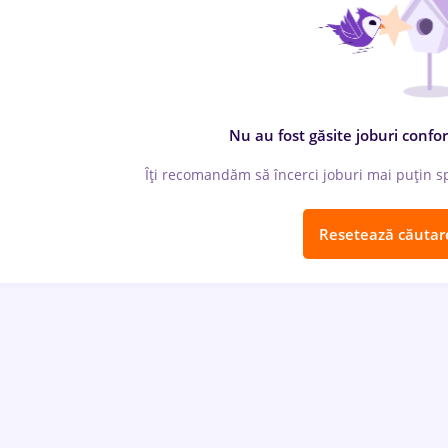
Nu au fost găsite joburi confor
Îți recomandăm să încerci joburi mai puțin spe
Resetează căutar