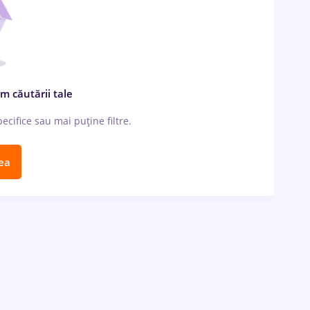
m căutării tale
cifice sau mai puține filtre.
ea