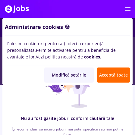
6
Administrare cookies 🍪
Folosim cookie-uri pentru a-ți oferi o experiență
0
locuri de munca
farmavet, Part time
in
Timisoara
pentru
presonalizată.
Permite activarea pentru a beneficia de
Student
in
Transport / Distributie, Medicina / Sanatate
avantajele lor.
Vezi politica noastră de
cookies.
Modifică setările
Acceptă toate
Nu au fost găsite joburi conform căutării tale
Îți recomandăm să încerci joburi mai puțin specifice sau mai puține
filtre.