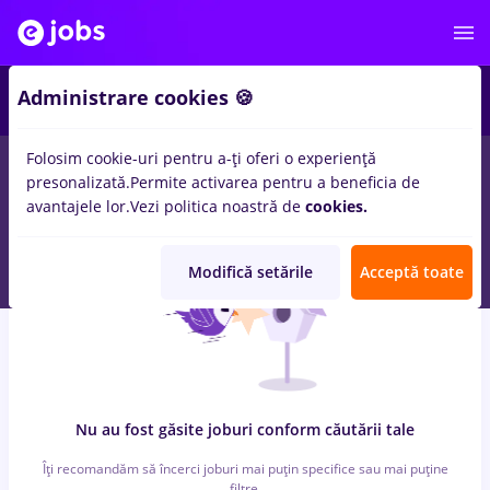
6
Administrare cookies 🍪
Folosim cookie-uri pentru a-ți oferi o experiență
0
locuri de munca
psihologie, Part time
in
Timisoara
pentru
presonalizată.
Permite activarea pentru a beneficia de
Student
in
Transport / Distributie, IT / Telecom
avantajele lor.
Vezi politica noastră de
cookies.
Modifică setările
Acceptă toate
Nu au fost găsite joburi conform căutării tale
Îți recomandăm să încerci joburi mai puțin specifice sau mai puține
filtre.