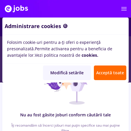
6
Administrare cookies 🍪
Folosim cookie-uri pentru a-ți oferi o experiență
0
locuri de munca
e.on
in
Timisoara
pentru
Student, Fara
presonalizată.
Permite activarea pentru a beneficia de
experienta
in
Transport / Distributie, Medicina / Sanatate
avantajele lor.
Vezi politica noastră de
cookies.
Modifică setările
Acceptă toate
Nu au fost găsite joburi conform căutării tale
Îți recomandăm să încerci joburi mai puțin specifice sau mai puține
filtre.