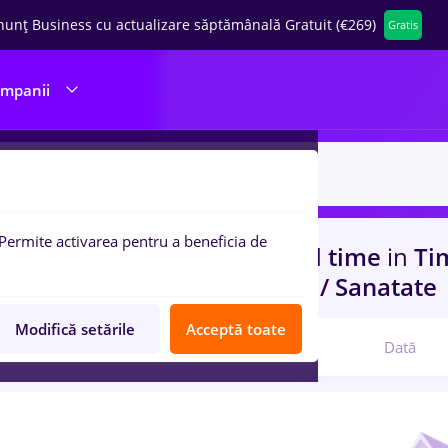
nunț Business cu actualizare săptămânală Gratuit (€269)
Gratis
ompanii
Permite activarea pentru a beneficia de
uri de munca
marquardt, Full time
in
Ti
port / Distributie, Medicina / Sanatate
Modifică setările
Acceptă toate
Relevanță
Dată