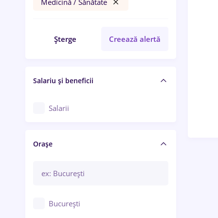
Medicină / Sănătate
Șterge
Creează alertă
Salariu și beneficii
Salarii
Orașe
București