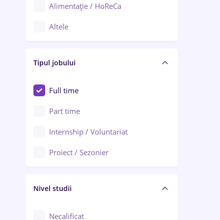
Alimentație / HoReCa
Adjud
Altele
Aiud
Arhitectură / Design interior
Alba Iulia
Tipul jobului
Asigurări
Alexandria
Au pair / Babysitter / Curățenie
Full time
Arad
Audit / Consultanță
Part time
Baia Mare
Auto / Echipamente
Internship / Voluntariat
Bârlad
Automatizări
Proiect / Sezonier
Bistrița (Bistrița-Năsăud)
Bănci
Nivel studii
Cercetare - dezvoltare
Chimie / Biochimie
Necalificat