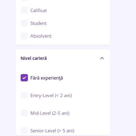
Confecții / Design vestimentar
Calificat
Construcții / Instalații
Student
Controlul calității
Absolvent
Crewing / Casino / Entertainment
Nivel carieră
Educație / Training / Arte
Farmacie
Fără experiență
Entry-Level (< 2 ani)
Mid-Level (2-5 ani)
Senior-Level (> 5 ani)