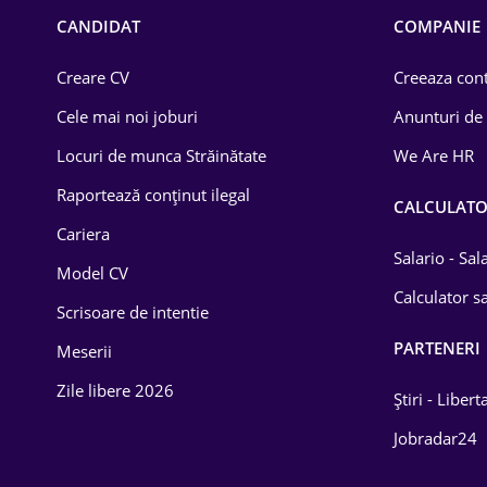
Chimică
CANDIDAT
COMPANIE
Comerț / Retail
Creare CV
Creeaza cont
Construcții
Cele mai noi joburi
Anunturi de
Drept
Locuri de munca Străinătate
We Are HR
Educație / Training
Raportează conținut ilegal
CALCULAT
Cariera
Energetică
Salario - Sa
Model CV
Farma
Calculator sa
Scrisoare de intentie
Imobiliară
PARTENERI
Meserii
IT / Telecom
Zile libere 2026
Știri - Libert
Lemn / PVC
Jobradar24
Mașini / Auto