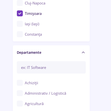
Cluj-Napoca
Timișoara
Iași (Iași)
Constanța
Craiova
Departamente
Brașov
Bacău
Brăila
Achiziții
Galați (Galați)
Administrativ / Logistică
Oradea
Agricultură
Ploiești