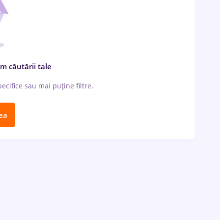
m căutării tale
cifice sau mai puține filtre.
ea