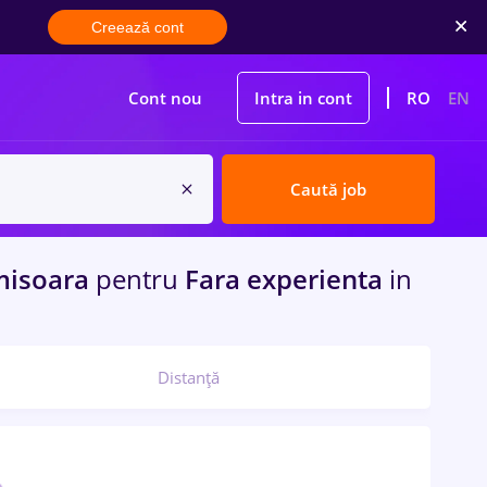
Creează cont
Cont nou
Intra in cont
RO
EN
Caută job
misoara
pentru
Fara experienta
in
Distanță