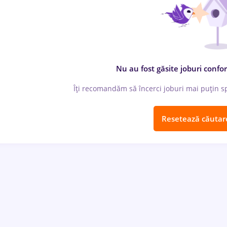
Nu au fost găsite joburi confor
Îți recomandăm să încerci joburi mai puțin spe
Resetează căutar