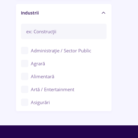
Manager / Executiv
Industrii
Administrație / Sector Public
Agrară
Alimentară
Artă / Entertainment
Asigurări
Bănci / Servicii financiare
Call-center / BPO