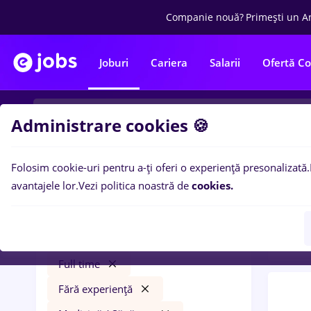
Companie nouă?
Primești un A
Joburi
Cariera
Salarii
Ofertă C
Administrare cookies 🍪
Folosim cookie-uri pentru a-ți oferi o experiență presonalizată.
0
loc
Filtre
avantajele lor.
Vezi politica noastră de
cookies.
Trans
marquardt
Timișoara
Transport / Distribuție
Full time
Fără experiență