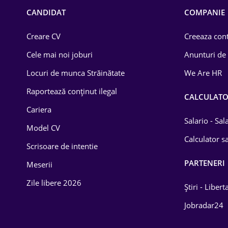
Chimică
CANDIDAT
COMPANIE
Comerț / Retail
Creare CV
Creeaza cont
Construcții
Cele mai noi joburi
Anunturi de
Drept
Locuri de munca Străinătate
We Are HR
Educație / Training
Raportează conținut ilegal
CALCULAT
Cariera
Energetică
Salario - Sa
Model CV
Farma
Calculator sa
Scrisoare de intentie
Imobiliară
PARTENERI
Meserii
IT / Telecom
Zile libere 2026
Știri - Libert
Lemn / PVC
Jobradar24
Mașini / Auto