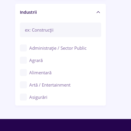
Manager / Executiv
Industrii
Administrație / Sector Public
Agrară
Alimentară
Artă / Entertainment
Asigurări
Bănci / Servicii financiare
Call-center / BPO