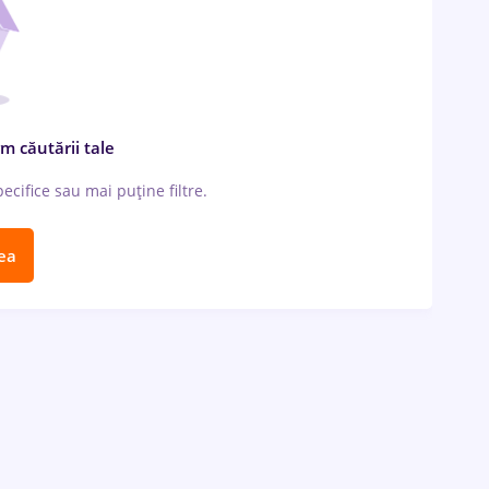
m căutării tale
cifice sau mai puține filtre.
ea