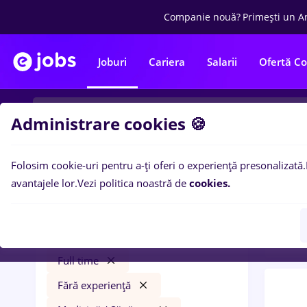
Companie nouă?
Primești un A
Joburi
Cariera
Salarii
Ofertă C
Administrare cookies 🍪
Folosim cookie-uri pentru a-ți oferi o experiență presonalizată.
0
loc
Filtre
avantajele lor.
Vezi politica noastră de
cookies.
Trans
e.on
Timișoara
Transport / Distribuție
Full time
Fără experiență