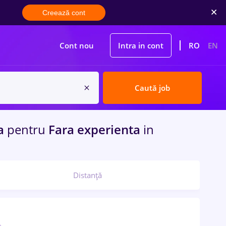
Creează cont
Cont nou
Intra in cont
RO
EN
Caută job
a
pentru
Fara experienta
in
Distanță