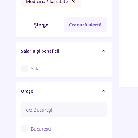
Medicină / Sănătate
Șterge
Creează alertă
Salariu și beneficii
Salarii
Orașe
București