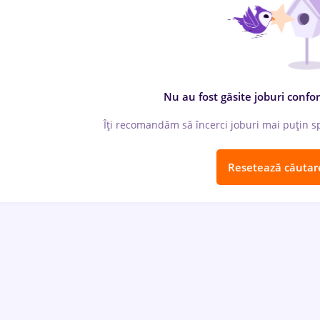
Nu au fost găsite joburi confor
Îți recomandăm să încerci joburi mai puțin spe
Resetează căutar