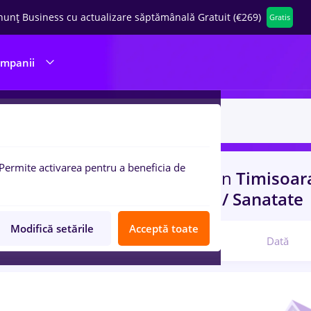
nunț Business cu actualizare săptămânală Gratuit (€269)
Gratis
ompanii
Permite activarea pentru a beneficia de
uri de munca
e.on, Full time
in
Timisoar
port / Distributie, Medicina / Sanatate
Modifică setările
Acceptă toate
Relevanță
Dată