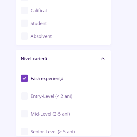
Confecții / Design vestimentar
Calificat
Construcții / Instalații
Student
Controlul calității
Absolvent
Crewing / Casino / Entertainment
Nivel carieră
Educație / Training / Arte
Farmacie
Fără experiență
Entry-Level (< 2 ani)
Mid-Level (2-5 ani)
Senior-Level (> 5 ani)