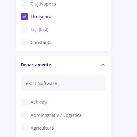
Cluj-Napoca
Timișoara
Iași (Iași)
Constanța
Craiova
Departamente
Brașov
Bacău
Brăila
Achiziții
Galați (Galați)
Administrativ / Logistică
Oradea
Agricultură
Ploiești