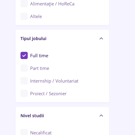
Alimentație / HoReCa
Adjud
Altele
Aiud
Arhitectură / Design interior
Alba Iulia
Tipul jobului
Asigurări
Alexandria
Au pair / Babysitter / Curățenie
Full time
Arad
Audit / Consultanță
Part time
Baia Mare
Auto / Echipamente
Internship / Voluntariat
Bârlad
Automatizări
Proiect / Sezonier
Bistrița (Bistrița-Năsăud)
Bănci
Nivel studii
Cercetare - dezvoltare
Chimie / Biochimie
Necalificat