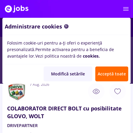
6
Administrare cookies 🍪
Folosim cookie-uri pentru a-ți oferi o experiență
presonalizată.
Permite activarea pentru a beneficia de
Salarii
IT / Telecom
Medicină / Sănătate
avantajele lor.
Vezi politica noastră de
cookies.
30
locuri de munca
sef de tura, Full time
in
Timisoara
pentru
Student, Entry-Level (< 2 ani)
in
Transport / Distributie
Modifică setările
Acceptă toate
7 Aug. 2026
COLABORATOR DIRECT BOLT cu posibilitate
GLOVO, WOLT
DRIVEPARTNER