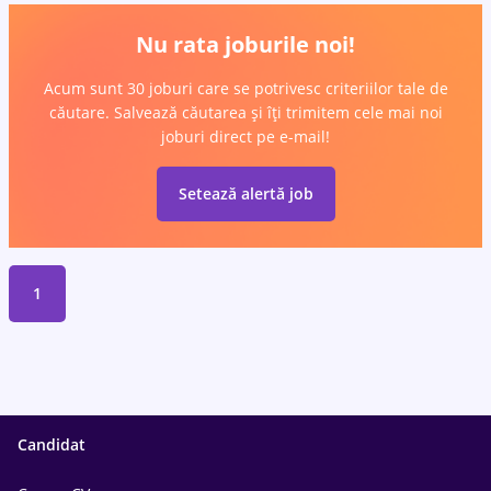
Nu rata joburile noi!
Acum sunt 30 joburi care se potrivesc criteriilor tale de
căutare. Salvează căutarea și îți trimitem cele mai noi
joburi direct pe e-mail!
Setează alertă job
1
Candidat