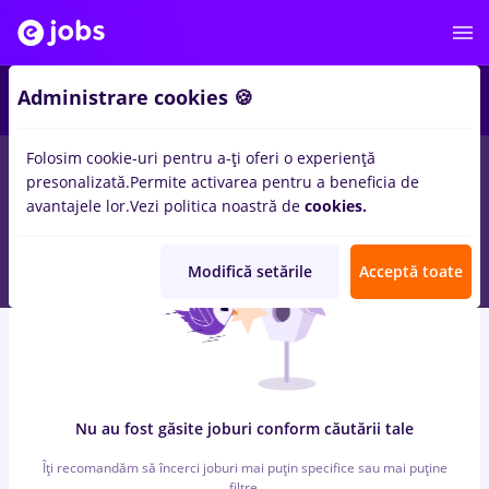
5
Administrare cookies 🍪
Folosim cookie-uri pentru a-ți oferi o experiență
0
locuri de munca
bucatar sef, Full time
in
Timisoara
in
presonalizată.
Permite activarea pentru a beneficia de
Transport / Distributie, Medicina / Sanatate
avantajele lor.
Vezi politica noastră de
cookies.
Modifică setările
Acceptă toate
Nu au fost găsite joburi conform căutării tale
Îți recomandăm să încerci joburi mai puțin specifice sau mai puține
filtre.