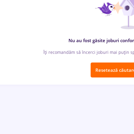
Nu au fost găsite joburi confor
Îți recomandăm să încerci joburi mai puțin spe
Resetează căutar