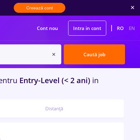
Creează cont
Cont nou
Intra in cont
RO
EN
Caută job
entru
Entry-Level (< 2 ani)
in
Distanță