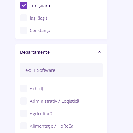
Timișoara
Iași (Iași)
Constanța
Craiova
Departamente
Brașov
Bacău
Brăila
Achiziții
Galați (Galați)
Administrativ / Logistică
Oradea
Agricultură
Ploiești
Alimentație / HoReCa
Adjud