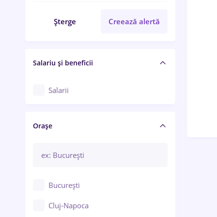
Șterge
Creează alertă
Salariu și beneficii
Salarii
Orașe
București
Cluj-Napoca