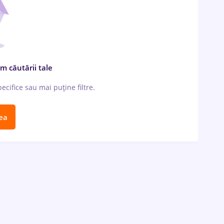
m căutării tale
cifice sau mai puține filtre.
ea