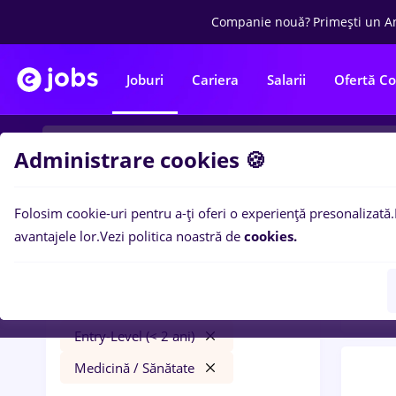
Companie nouă?
Primești un A
Joburi
Cariera
Salarii
Ofertă C
Administrare cookies 🍪
Folosim cookie-uri pentru a-ți oferi o experiență presonalizată.
0
loc
Filtre
avantajele lor.
Vezi politica noastră de
cookies.
Trans
bucatar sef
Timișoara
Transport / Distribuție
Entry-Level (< 2 ani)
Medicină / Sănătate