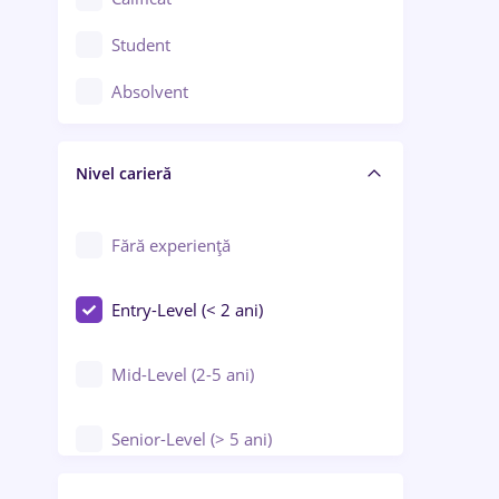
Construcții / Instalații
Student
Controlul calității
Absolvent
Crewing / Casino / Entertainment
Nivel carieră
Educație / Training / Arte
Farmacie
Fără experiență
Entry-Level (< 2 ani)
Mid-Level (2-5 ani)
Senior-Level (> 5 ani)