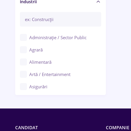
Manager / Executiv
Industrii
Administrație / Sector Public
Agrară
Alimentară
Artă / Entertainment
Asigurări
Bănci / Servicii financiare
Call-center / BPO
Chimică
CANDIDAT
COMPANIE