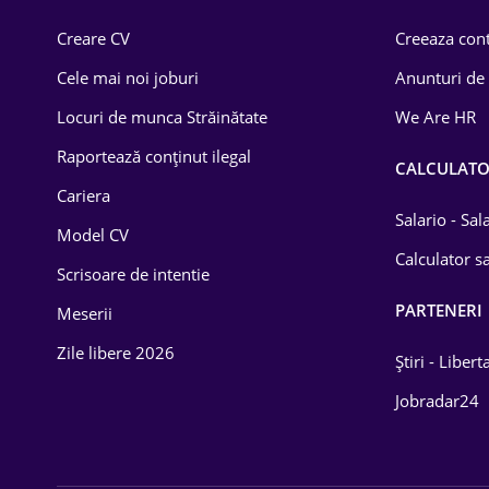
Comerț / Retail
Creare CV
Creeaza cont
Construcții
Cele mai noi joburi
Anunturi de
Drept
Locuri de munca Străinătate
We Are HR
Educație / Training
Raportează conținut ilegal
CALCULAT
Cariera
Energetică
Salario - Sa
Model CV
Farma
Calculator sa
Scrisoare de intentie
Imobiliară
PARTENERI
Meserii
IT / Telecom
Zile libere 2026
Știri - Libert
Lemn / PVC
Jobradar24
Mașini / Auto
Media / Internet