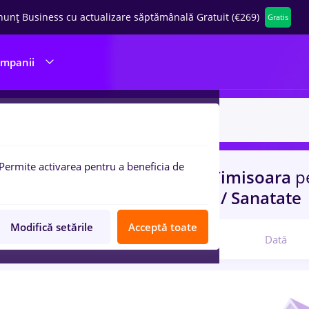
nunț Business cu actualizare săptămânală Gratuit (€269)
Gratis
ompanii
Permite activarea pentru a beneficia de
uri de munca
bucatar sef
in
Timisoara
p
port / Distributie, Medicina / Sanatate
Modifică setările
Acceptă toate
Relevanță
Dată