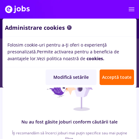
5
Administrare cookies 🍪
Folosim cookie-uri pentru a-ți oferi o experiență
0
locuri de munca
in
Timisoara
pentru
Student, Entry-Level (< 2
presonalizată.
Permite activarea pentru a beneficia de
ani)
in
Relatii clienti / Call center, Medicina / Sanatate
avantajele lor.
Vezi politica noastră de
cookies.
Modifică setările
Acceptă toate
Nu au fost găsite joburi conform căutării tale
Îți recomandăm să încerci joburi mai puțin specifice sau mai puține
filtre.