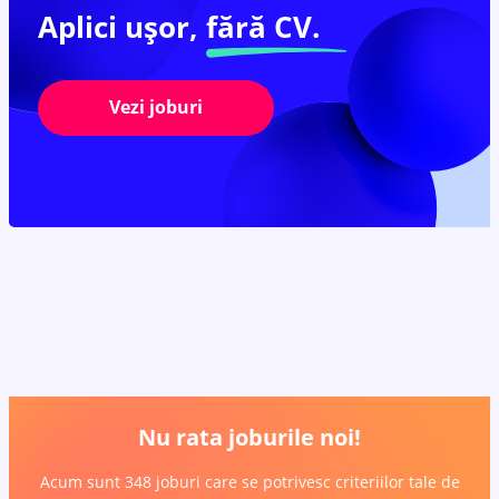
Aplici ușor,
fără CV.
Vezi joburi
Nu rata joburile noi!
Acum sunt 348 joburi care se potrivesc criteriilor tale de