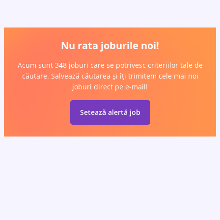
Nu rata joburile noi!
Acum sunt 348 joburi care se potrivesc criteriilor tale de
căutare. Salvează căutarea și îți trimitem cele mai noi
joburi direct pe e-mail!
Setează alertă job