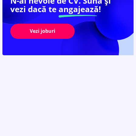
N-ai nevoie de CV. Sună și
vezi dacă te
angajează!
Vezi joburi