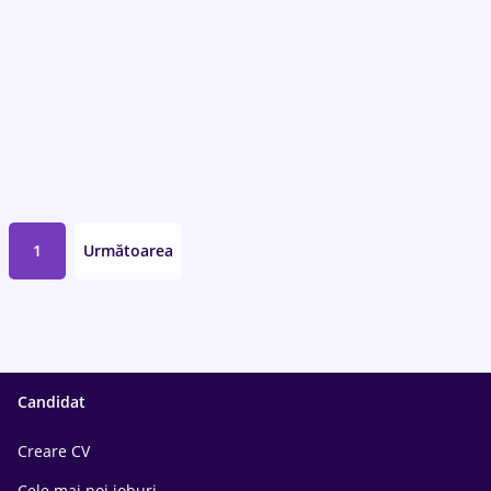
1
Următoarea
Candidat
Creare CV
Cele mai noi joburi