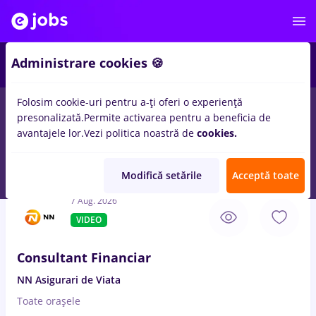
3
Administrare cookies 🍪
Folosim cookie-uri pentru a-ți oferi o experiență
presonalizată.
Permite activarea pentru a beneficia de
Salarii
Fără experiență
Entry-Level (< 2 ani)
Stu
avantajele lor.
Vezi politica noastră de
cookies.
348
locuri de munca
Full time
in
Timisoara
in
Relatii clienti /
Call center
Modifică setările
Acceptă toate
7 Aug. 2026
VIDEO
Consultant Financiar
NN Asigurari de Viata
Toate oraşele