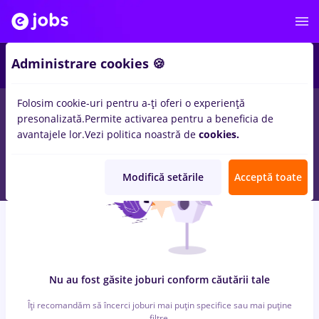
4
Administrare cookies 🍪
Folosim cookie-uri pentru a-ți oferi o experiență
0
locuri de munca
prime kapital
in
Timisoara
pentru
Fara
presonalizată.
Permite activarea pentru a beneficia de
experienta
in
IT / Telecom
avantajele lor.
Vezi politica noastră de
cookies.
Modifică setările
Acceptă toate
Nu au fost găsite joburi conform căutării tale
Îți recomandăm să încerci joburi mai puțin specifice sau mai puține
filtre.