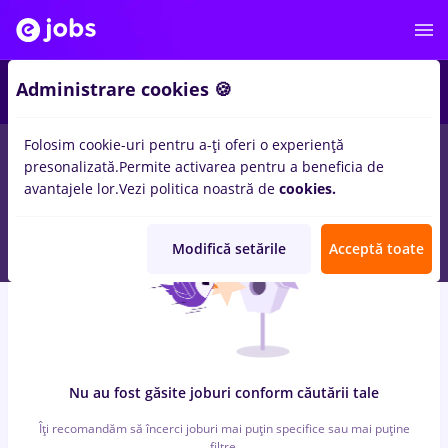
4
Administrare cookies 🍪
Folosim cookie-uri pentru a-ți oferi o experiență
0
locuri de munca
backoffice
in
Timisoara
pentru
Student
in
IT
presonalizată.
Permite activarea pentru a beneficia de
/ Telecom
avantajele lor.
Vezi politica noastră de
cookies.
Modifică setările
Acceptă toate
Nu au fost găsite joburi conform căutării tale
Îți recomandăm să încerci joburi mai puțin specifice sau mai puține
filtre.