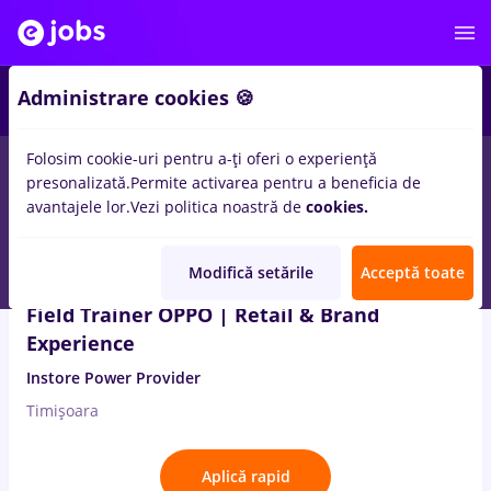
3
Administrare cookies 🍪
Folosim cookie-uri pentru a-ți oferi o experiență
2
locuri de munca
online
in
Timisoara
in
Marketing
presonalizată.
Permite activarea pentru a beneficia de
avantajele lor.
Vezi politica noastră de
cookies.
5 Aug. 2026
Modifică setările
Acceptă toate
Field Trainer OPPO | Retail & Brand
Experience
Instore Power Provider
Timișoara
Aplică rapid