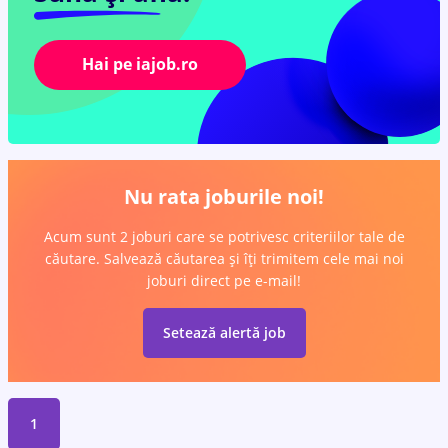
Hai pe iajob.ro
Nu rata joburile noi!
Acum sunt 2 joburi care se potrivesc criteriilor tale de
căutare. Salvează căutarea și îți trimitem cele mai noi
joburi direct pe e-mail!
Setează alertă job
1