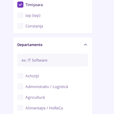
Timișoara
Iași (Iași)
Constanța
Craiova
Departamente
Brașov
Bacău
Brăila
Achiziții
Galați (Galați)
Administrativ / Logistică
Oradea
Agricultură
Ploiești
Alimentație / HoReCa
Adjud