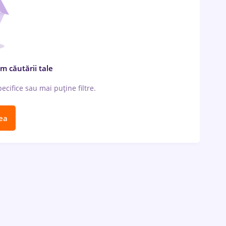
m căutării tale
cifice sau mai puține filtre.
ea