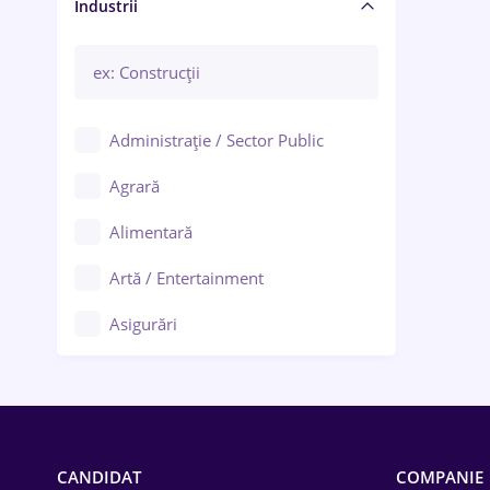
Manager / Executiv
Industrii
Administrație / Sector Public
Agrară
Alimentară
Artă / Entertainment
Asigurări
Bănci / Servicii financiare
Call-center / BPO
Chimică
CANDIDAT
COMPANIE