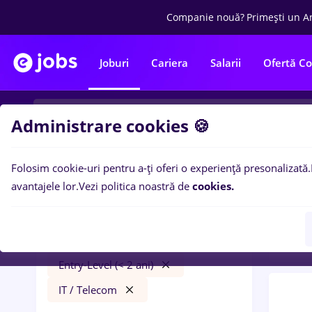
Companie nouă?
Primești un A
Joburi
Cariera
Salarii
Ofertă C
Administrare cookies 🍪
Folosim cookie-uri pentru a-ți oferi o experiență presonalizată.
0
loc
Filtre
avantajele lor.
Vezi politica noastră de
cookies.
ani)
i
arobs
Timișoara
Full time
Student
Entry-Level (< 2 ani)
IT / Telecom