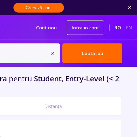
Creează cont
Cont nou
Intra in cont
RO
EN
Caută job
ara
pentru
Student, Entry-Level (< 2
Distanță