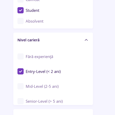
Construcții / Instalații
Student
Controlul calității
Absolvent
Crewing / Casino / Entertainment
Nivel carieră
Educație / Training / Arte
Farmacie
Fără experiență
Entry-Level (< 2 ani)
Mid-Level (2-5 ani)
Senior-Level (> 5 ani)