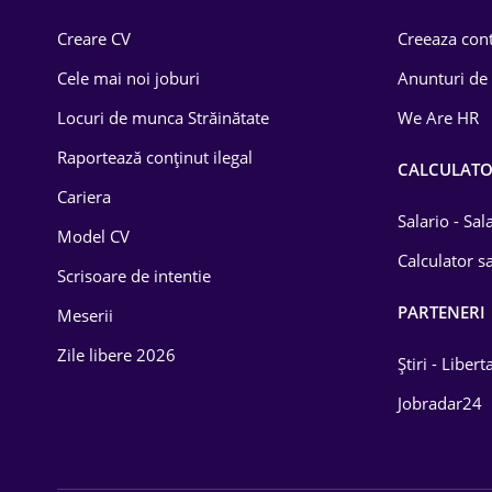
Comerț / Retail
Creare CV
Creeaza cont
Construcții
Cele mai noi joburi
Anunturi de
Drept
Locuri de munca Străinătate
We Are HR
Educație / Training
Raportează conținut ilegal
CALCULAT
Cariera
Energetică
Salario - Sa
Model CV
Farma
Calculator sa
Scrisoare de intentie
Imobiliară
PARTENERI
Meserii
IT / Telecom
Zile libere 2026
Știri - Libert
Lemn / PVC
Jobradar24
Mașini / Auto
Media / Internet