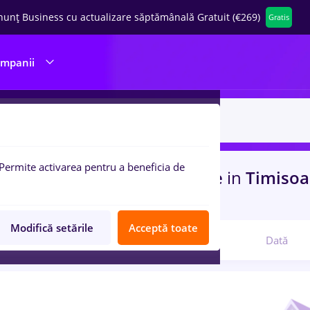
nunț Business cu actualizare săptămânală Gratuit (€269)
Gratis
ompanii
Permite activarea pentru a beneficia de
uri de munca
arobs, Full time
in
Timiso
n
IT / Telecom
Modifică setările
Acceptă toate
Relevanță
Dată