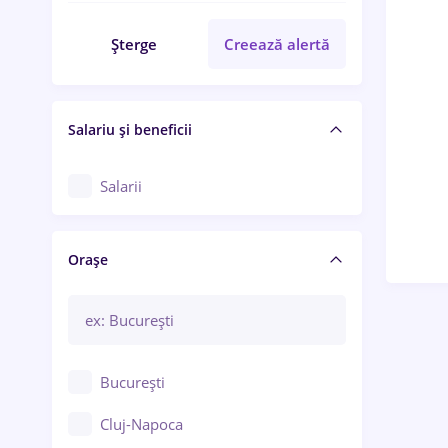
Șterge
Creează alertă
Salariu și beneficii
Salarii
Orașe
București
Cluj-Napoca