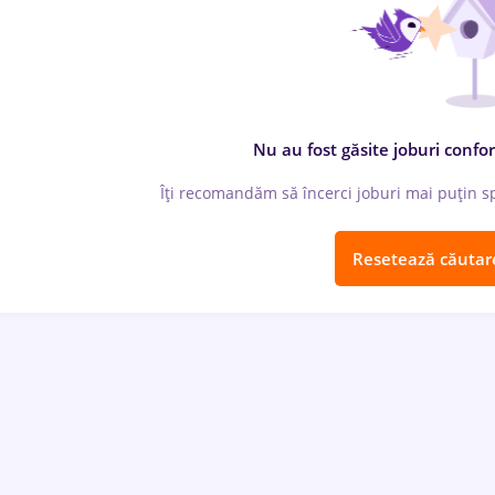
Nu au fost găsite joburi confor
Îți recomandăm să încerci joburi mai puțin spe
Resetează căutar