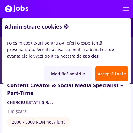
2
Administrare cookies 🍪
Folosim cookie-uri pentru a-ți oferi o experiență
2
locuri de munca
editare
in
Timisoara
presonalizată.
Permite activarea pentru a beneficia de
avantajele lor.
Vezi politica noastră de
cookies.
4 Aug. 2026
Modifică setările
Acceptă toate
Content Creator & Social Media Specialist –
Part-Time
CHERCIU ESTATE S.R.L.
Timișoara
2000 - 5000 RON net / lună