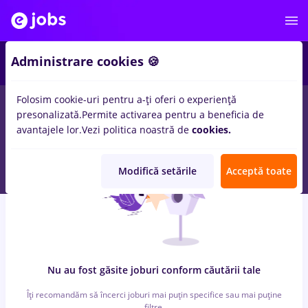
6
Administrare cookies 🍪
Folosim cookie-uri pentru a-ți oferi o experiență
0
locuri de munca
vopsitor, Part time
in
Timisoara
pentru
Fara
presonalizată.
Permite activarea pentru a beneficia de
experienta
in
Constructii / Instalatii, IT / Telecom
avantajele lor.
Vezi politica noastră de
cookies.
Modifică setările
Acceptă toate
Nu au fost găsite joburi conform căutării tale
Îți recomandăm să încerci joburi mai puțin specifice sau mai puține
filtre.