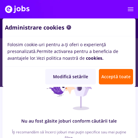
6
Administrare cookies 🍪
Folosim cookie-uri pentru a-ți oferi o experiență
0
locuri de munca
registrator, Part time
in
Timisoara
pentru
presonalizată.
Permite activarea pentru a beneficia de
Fara experienta
in
Constructii / Instalatii, IT / Telecom
avantajele lor.
Vezi politica noastră de
cookies.
Modifică setările
Acceptă toate
Nu au fost găsite joburi conform căutării tale
Îți recomandăm să încerci joburi mai puțin specifice sau mai puține
filtre.