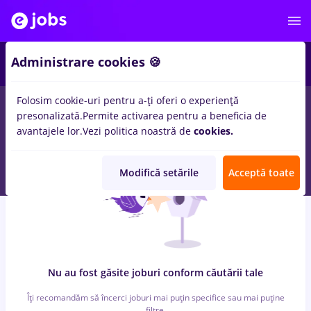
6
Administrare cookies 🍪
Folosim cookie-uri pentru a-ți oferi o experiență
0
locuri de munca
vopsitor, Part time
in
Timisoara
pentru
presonalizată.
Permite activarea pentru a beneficia de
Student
in
Constructii / Instalatii, IT / Telecom
avantajele lor.
Vezi politica noastră de
cookies.
Modifică setările
Acceptă toate
Nu au fost găsite joburi conform căutării tale
Îți recomandăm să încerci joburi mai puțin specifice sau mai puține
filtre.