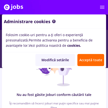
5
Administrare cookies 🍪
Folosim cookie-uri pentru a-ți oferi o experiență
0
locuri de munca
dm, Part time
in
Timisoara
in
Constructii /
presonalizată.
Permite activarea pentru a beneficia de
Instalatii, IT / Telecom
avantajele lor.
Vezi politica noastră de
cookies.
Modifică setările
Acceptă toate
Nu au fost găsite joburi conform căutării tale
Îți recomandăm să încerci joburi mai puțin specifice sau mai puține
filtre.