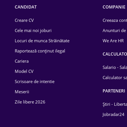
Chimică
CANDIDAT
COMPANIE
Comerț / Retail
Creare CV
Creeaza cont
Construcții
Cele mai noi joburi
Anunturi de
Drept
Locuri de munca Străinătate
We Are HR
Educație / Training
Raportează conținut ilegal
CALCULAT
Cariera
Energetică
Salario - Sa
Model CV
Farma
Calculator sa
Scrisoare de intentie
Imobiliară
PARTENERI
Meserii
IT / Telecom
Zile libere 2026
Știri - Libert
Lemn / PVC
Jobradar24
Mașini / Auto