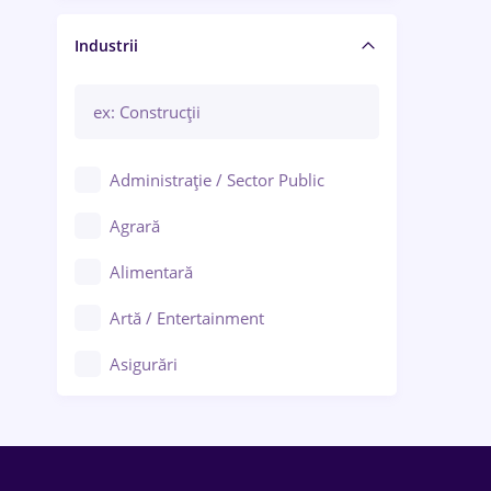
Manager / Executiv
Industrii
Administrație / Sector Public
Agrară
Alimentară
Artă / Entertainment
Asigurări
Bănci / Servicii financiare
Call-center / BPO