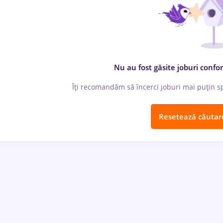
Nu au fost găsite joburi confor
Îți recomandăm să încerci joburi mai puțin spe
Resetează căutar