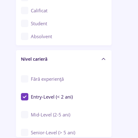
Confecții / Design vestimentar
Calificat
Construcții / Instalații
Student
Controlul calității
Absolvent
Crewing / Casino / Entertainment
Nivel carieră
Educație / Training / Arte
Farmacie
Fără experiență
Entry-Level (< 2 ani)
Mid-Level (2-5 ani)
Senior-Level (> 5 ani)