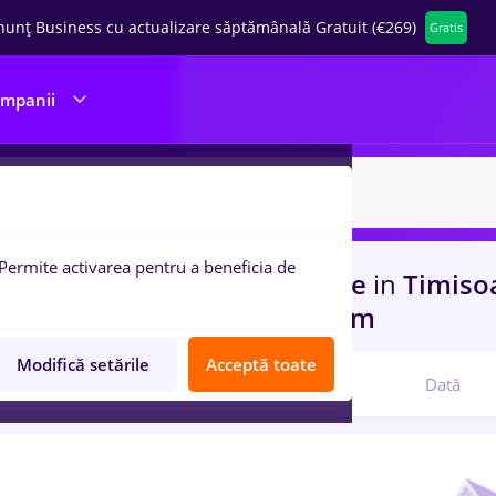
nunț Business cu actualizare săptămânală Gratuit (€269)
Gratis
ompanii
Permite activarea pentru a beneficia de
uri de munca
plafar, Part time
in
Timiso
ructii / Instalatii, IT / Telecom
Modifică setările
Acceptă toate
Relevanță
Dată