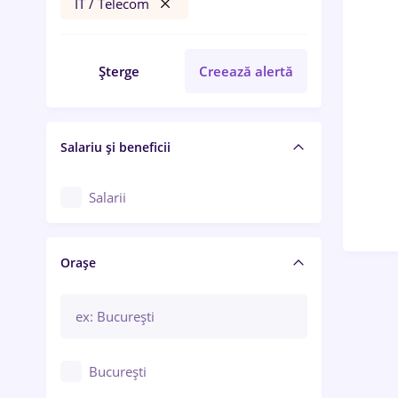
IT / Telecom
Șterge
Creează alertă
Salariu și beneficii
Salarii
Orașe
București