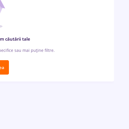
m căutării tale
cifice sau mai puține filtre.
ea