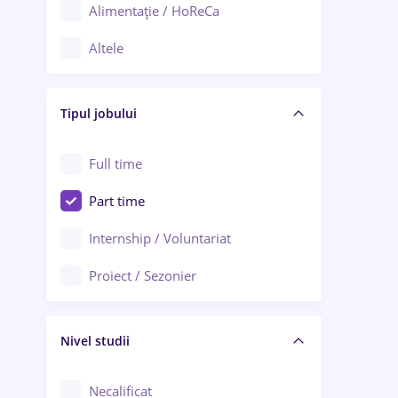
Alimentație / HoReCa
Adjud
Altele
Aiud
Arhitectură / Design interior
Alba Iulia
Tipul jobului
Asigurări
Alexandria
Au pair / Babysitter / Curățenie
Full time
Arad
Audit / Consultanță
Part time
Baia Mare
Auto / Echipamente
Internship / Voluntariat
Bârlad
Automatizări
Proiect / Sezonier
Bistrița (Bistrița-Năsăud)
Bănci
Nivel studii
Cercetare - dezvoltare
Chimie / Biochimie
Necalificat