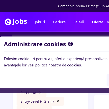
Companie nouă?
Primești un A
Joburi
Cariera
Salarii
Ofertă C
Administrare cookies 🍪
Folosim cookie-uri pentru a-ți oferi o experiență presonalizată.
0
loc
Filtre
avantajele lor.
Vezi politica noastră de
cookies.
Const
plafar
Timișoara
Construcții / Instalații
Part time
Entry-Level (< 2 ani)