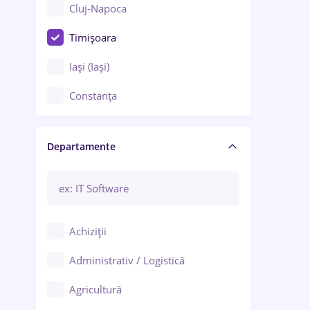
Cluj-Napoca
Timișoara
Iași (Iași)
Constanța
Craiova
Departamente
Brașov
Bacău
Brăila
Achiziții
Galați (Galați)
Administrativ / Logistică
Oradea
Agricultură
Ploiești