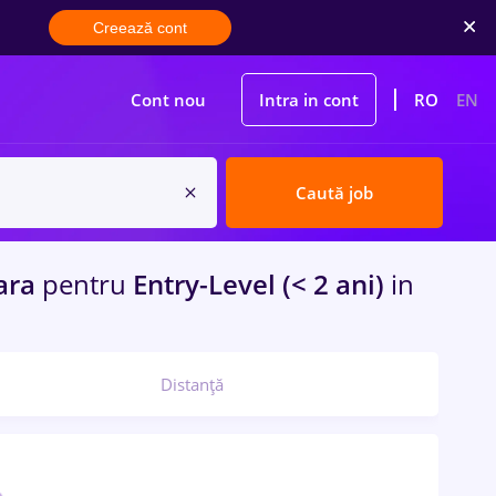
Creează cont
Cont nou
Intra in cont
RO
EN
Caută job
ara
pentru
Entry-Level (< 2 ani)
in
Distanță