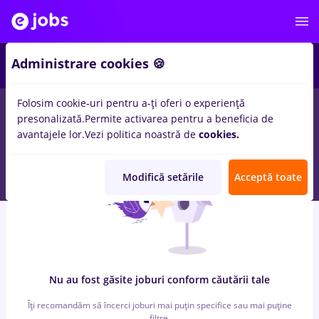
6
Administrare cookies 🍪
Folosim cookie-uri pentru a-ți oferi o experiență
0
locuri de munca
insolventa, Part time
in
Timisoara
pentru
presonalizată.
Permite activarea pentru a beneficia de
Entry-Level (< 2 ani)
in
Constructii / Instalatii, IT / Telecom
avantajele lor.
Vezi politica noastră de
cookies.
Modifică setările
Acceptă toate
Nu au fost găsite joburi conform căutării tale
Îți recomandăm să încerci joburi mai puțin specifice sau mai puține
filtre.