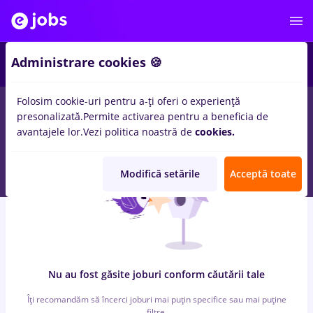
5
Administrare cookies 🍪
Folosim cookie-uri pentru a-ți oferi o experiență
0
locuri de munca
dm, Part time
in
Timisoara
pentru
Entry-
presonalizată.
Permite activarea pentru a beneficia de
Level (< 2 ani)
in
Constructii / Instalatii
avantajele lor.
Vezi politica noastră de
cookies.
Modifică setările
Acceptă toate
Nu au fost găsite joburi conform căutării tale
Îți recomandăm să încerci joburi mai puțin specifice sau mai puține
filtre.