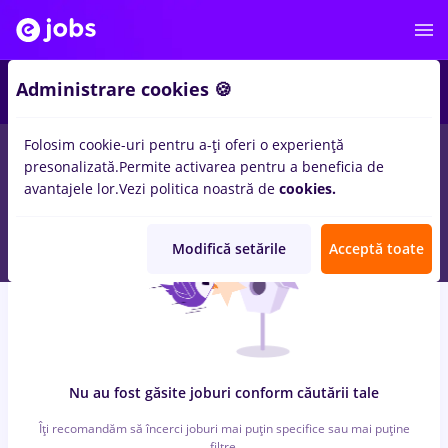
6
Administrare cookies 🍪
Folosim cookie-uri pentru a-ți oferi o experiență
0
locuri de munca
zootehnist, Full time
in
Timisoara
pentru
presonalizată.
Permite activarea pentru a beneficia de
Fara experienta
in
Constructii / Instalatii, Medicina / Sanatate
avantajele lor.
Vezi politica noastră de
cookies.
Modifică setările
Acceptă toate
Nu au fost găsite joburi conform căutării tale
Îți recomandăm să încerci joburi mai puțin specifice sau mai puține
filtre.