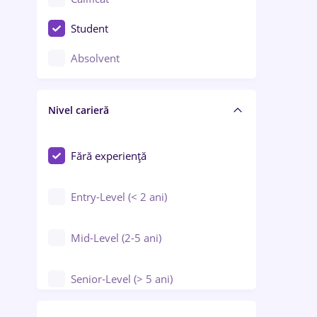
Construcții / Instalații
Student
Controlul calității
Absolvent
Crewing / Casino / Entertainment
Nivel carieră
Educație / Training / Arte
Farmacie
Fără experiență
Entry-Level (< 2 ani)
Mid-Level (2-5 ani)
Senior-Level (> 5 ani)