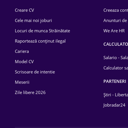
Comerț / Retail
Creare CV
Creeaza cont
Construcții
Cele mai noi joburi
Anunturi de
Drept
Locuri de munca Străinătate
We Are HR
Educație / Training
Raportează conținut ilegal
CALCULAT
Cariera
Energetică
Salario - Sa
Model CV
Farma
Calculator sa
Scrisoare de intentie
Imobiliară
PARTENERI
Meserii
IT / Telecom
Zile libere 2026
Știri - Libert
Lemn / PVC
Jobradar24
Mașini / Auto
Media / Internet