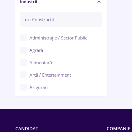
Manager / Executiv
Industrii
Administrație / Sector Public
Agrară
Alimentară
Artă / Entertainment
Asigurări
Bănci / Servicii financiare
Call-center / BPO
Chimică
CANDIDAT
COMPANIE