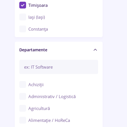
Timișoara
Iași (Iași)
Constanța
Craiova
Departamente
Brașov
Bacău
Brăila
Achiziții
Galați (Galați)
Administrativ / Logistică
Oradea
Agricultură
Ploiești
Alimentație / HoReCa
Adjud