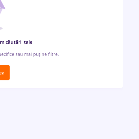
m căutării tale
cifice sau mai puține filtre.
ea