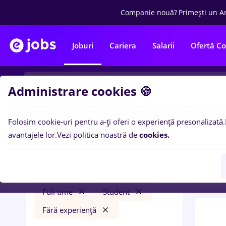
Companie nouă?
Primești un A
Joburi
Cariera
Salarii
Ofertă C
Administrare cookies 🍪
Folosim cookie-uri pentru a-ți oferi o experiență presonalizată.
0
loc
Filtre
avantajele lor.
Vezi politica noastră de
cookies.
expe
zootehnist
Timișoara
Construcții / Instalații
Full time
Student
Fără experiență