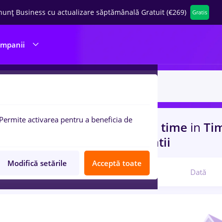
nunț Business cu actualizare săptămânală Gratuit (€269)
Gratis
ompanii
Permite activarea pentru a beneficia de
uri de munca
zootehnist, Full time
in
Tim
rienta
in
Constructii / Instalatii
Modifică setările
Acceptă toate
Relevanță
Dată