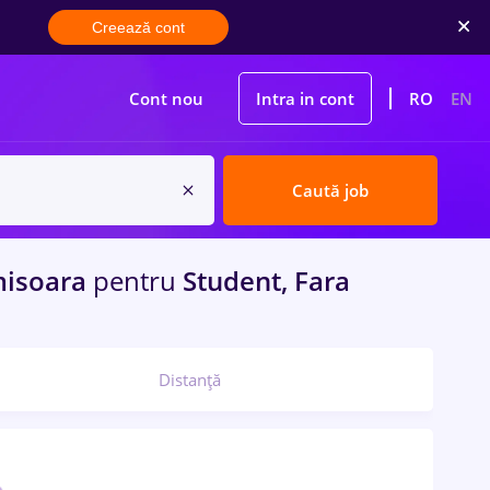
Creează cont
Cont nou
Intra in cont
RO
EN
Caută job
isoara
pentru
Student, Fara
Distanță