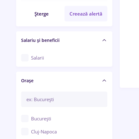
Șterge
Creează alertă
Salariu și beneficii
Salarii
Orașe
București
Cluj-Napoca