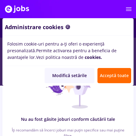
4
Administrare cookies 🍪
Folosim cookie-uri pentru a-ți oferi o experiență
0
locuri de munca
Full time
in
Timisoara
in
Constructii /
presonalizată.
Permite activarea pentru a beneficia de
Instalatii, IT / Telecom
avantajele lor.
Vezi politica noastră de
cookies.
Modifică setările
Acceptă toate
Nu au fost găsite joburi conform căutării tale
Îți recomandăm să încerci joburi mai puțin specifice sau mai puține
filtre.