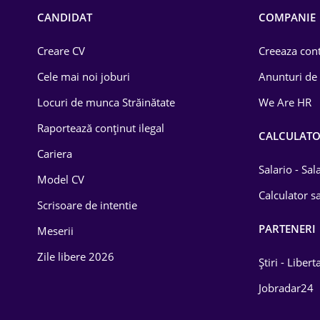
Chimică
CANDIDAT
COMPANIE
Comerț / Retail
Creare CV
Creeaza cont
Construcții
Cele mai noi joburi
Anunturi de
Drept
Locuri de munca Străinătate
We Are HR
Educație / Training
Raportează conținut ilegal
CALCULAT
Cariera
Energetică
Salario - Sa
Model CV
Farma
Calculator sa
Scrisoare de intentie
Imobiliară
PARTENERI
Meserii
IT / Telecom
Zile libere 2026
Știri - Libert
Lemn / PVC
Jobradar24
Mașini / Auto