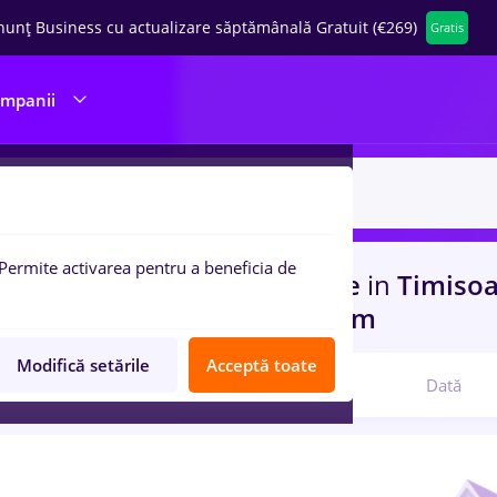
nunț Business cu actualizare săptămânală Gratuit (€269)
Gratis
ompanii
Permite activarea pentru a beneficia de
uri de munca
plafar, Full time
in
Timiso
ructii / Instalatii, IT / Telecom
Modifică setările
Acceptă toate
Relevanță
Dată