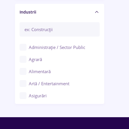
Manager / Executiv
Industrii
Administrație / Sector Public
Agrară
Alimentară
Artă / Entertainment
Asigurări
Bănci / Servicii financiare
Call-center / BPO