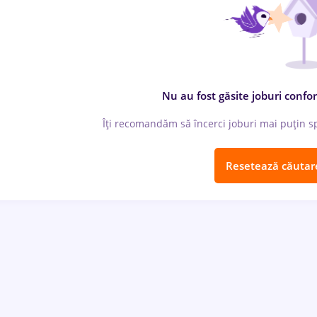
Nu au fost găsite joburi confor
Îți recomandăm să încerci joburi mai puțin spe
Resetează căutar