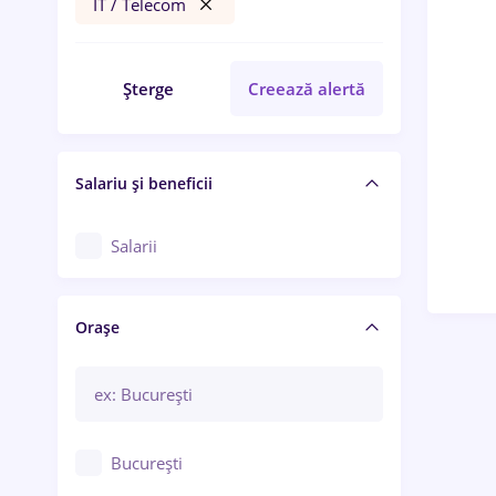
IT / Telecom
Șterge
Creează alertă
Salariu și beneficii
Salarii
Orașe
București