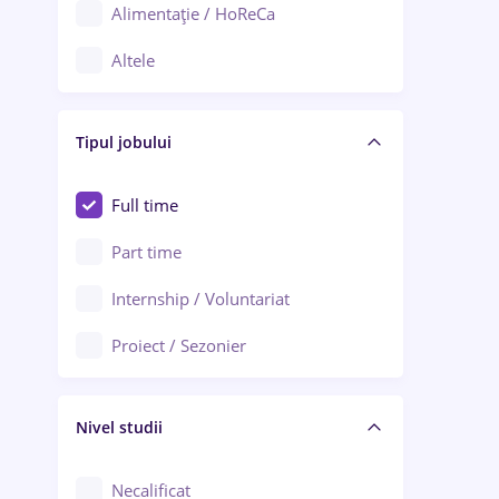
Alimentație / HoReCa
Adjud
Altele
Aiud
Arhitectură / Design interior
Alba Iulia
Tipul jobului
Asigurări
Alexandria
Au pair / Babysitter / Curățenie
Full time
Arad
Audit / Consultanță
Part time
Baia Mare
Auto / Echipamente
Internship / Voluntariat
Bârlad
Automatizări
Proiect / Sezonier
Bistrița (Bistrița-Năsăud)
Bănci
Nivel studii
Cercetare - dezvoltare
Chimie / Biochimie
Necalificat