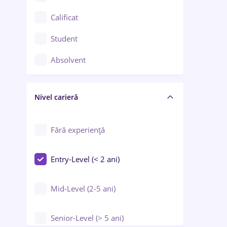
Confecții / Design vestimentar
Calificat
Construcții / Instalații
Student
Controlul calității
Absolvent
Crewing / Casino / Entertainment
Nivel carieră
Educație / Training / Arte
Farmacie
Fără experiență
Entry-Level (< 2 ani)
Mid-Level (2-5 ani)
Senior-Level (> 5 ani)