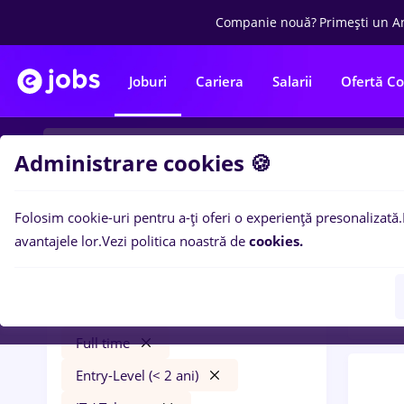
Companie nouă?
Primești un A
Joburi
Cariera
Salarii
Ofertă C
Administrare cookies 🍪
Folosim cookie-uri pentru a-ți oferi o experiență presonalizată.
0
loc
Filtre
avantajele lor.
Vezi politica noastră de
cookies.
Const
plafar
Timișoara
Construcții / Instalații
Full time
Entry-Level (< 2 ani)