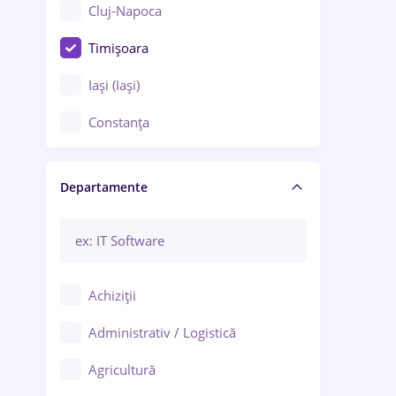
Cluj-Napoca
Timișoara
Iași (Iași)
Constanța
Craiova
Departamente
Brașov
Bacău
Brăila
Achiziții
Galați (Galați)
Administrativ / Logistică
Oradea
Agricultură
Ploiești