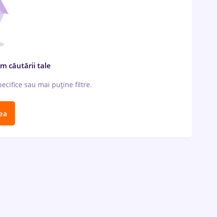
m căutării tale
cifice sau mai puține filtre.
ea