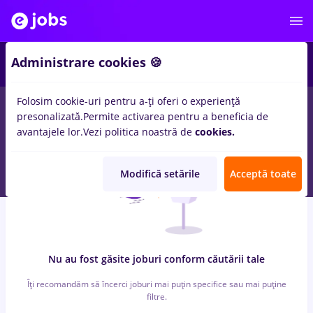
2
Administrare cookies 🍪
Folosim cookie-uri pentru a-ți oferi o experiență
0
locuri de munca
conectys
in
Timisoara
presonalizată.
Permite activarea pentru a beneficia de
avantajele lor.
Vezi politica noastră de
cookies.
Modifică setările
Acceptă toate
Nu au fost găsite joburi conform căutării tale
Îți recomandăm să încerci joburi mai puțin specifice sau mai puține
filtre.