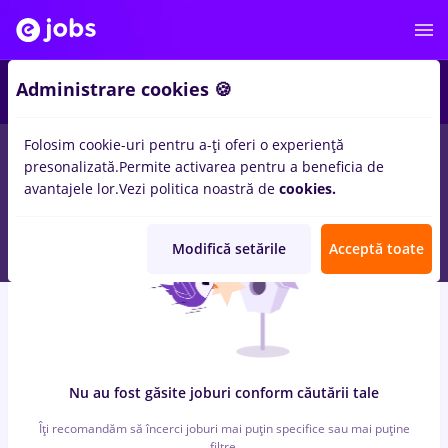
6
Administrare cookies 🍪
Folosim cookie-uri pentru a-ți oferi o experiență
0
locuri de munca
pull bear, Part time
in
Timisoara
pentru
Fara
presonalizată.
Permite activarea pentru a beneficia de
experienta
in
Banci, Medicina / Sanatate
avantajele lor.
Vezi politica noastră de
cookies.
Modifică setările
Acceptă toate
Nu au fost găsite joburi conform căutării tale
Îți recomandăm să încerci joburi mai puțin specifice sau mai puține
filtre.