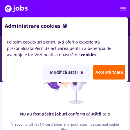
7
Administrare cookies 🍪
Folosim cookie-uri pentru a-ți oferi o experiență
0
locuri de munca
arctic, Part time
in
Timisoara
pentru
presonalizată.
Permite activarea pentru a beneficia de
Student, Entry-Level (< 2 ani)
in
Banci, Medicina / Sanatate
avantajele lor.
Vezi politica noastră de
cookies.
Modifică setările
Acceptă toate
Nu au fost găsite joburi conform căutării tale
Îți recomandăm să încerci joburi mai puțin specifice sau mai puține
filtre.