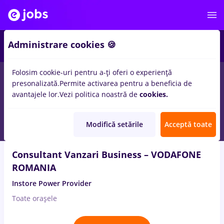
4
Administrare cookies 🍪
Folosim cookie-uri pentru a-ți oferi o experiență
1
loc de munca
in
Timisoara
pentru
Student
in
Banci, IT /
presonalizată.
Permite activarea pentru a beneficia de
Telecom
avantajele lor.
Vezi politica noastră de
cookies.
3 Aug. 2026
Modifică setările
Acceptă toate
Consultant Vanzari Business – VODAFONE
ROMANIA
Instore Power Provider
Toate oraşele