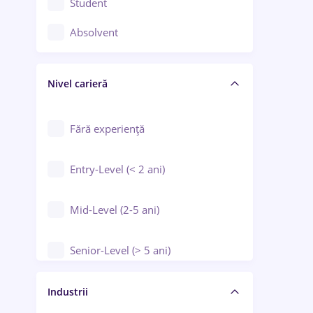
Student
Controlul calității
Absolvent
Crewing / Casino / Entertainment
Nivel carieră
Educație / Training / Arte
Farmacie
Fără experiență
Entry-Level (< 2 ani)
Mid-Level (2-5 ani)
Senior-Level (> 5 ani)
Manager / Executiv
Industrii