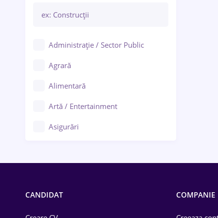
Administrație / Sector Public
Agrară
Alimentară
Artă / Entertainment
Asigurări
Bănci / Servicii financiare
Call-center / BPO
Chimică
CANDIDAT
COMPANIE
Comerț / Retail
Creare CV
Creeaza cont