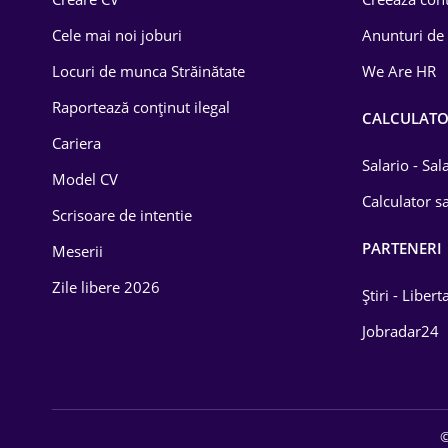
Construcții
Cele mai noi joburi
Anunturi de
Drept
Locuri de munca Străinătate
We Are HR
Educație / Training
Raportează conținut ilegal
CALCULAT
Cariera
Energetică
Salario - Sa
Model CV
Farma
Calculator sa
Scrisoare de intentie
Imobiliară
PARTENERI
Meserii
IT / Telecom
Zile libere 2026
Știri - Libert
Lemn / PVC
Jobradar24
Mașini / Auto
Media / Internet
©
Medicină / Sănătate