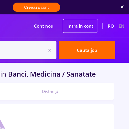
Creează cont
Cont nou
Intra in cont
RO
EN
Caută job
a
in
Banci, Medicina / Sanatate
Distanță