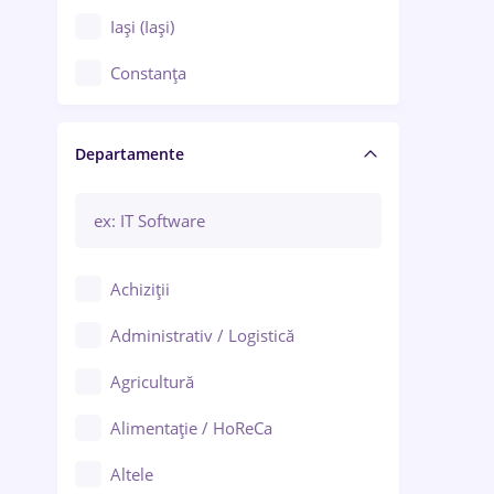
Iași (Iași)
Constanța
Craiova
Departamente
Brașov
Bacău
Brăila
Achiziții
Galați (Galați)
Administrativ / Logistică
Oradea
Agricultură
Ploiești
Alimentație / HoReCa
Adjud
Altele
Aiud