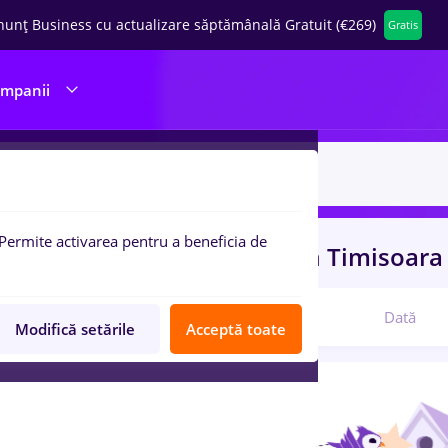
nunț Business cu actualizare săptămânală Gratuit (€269)
Gratis
ompanii
Permite activarea pentru a beneficia de
uri de munca
farmacist sef
in
Timisoar
Relevanță
Dată
Modifică setările
Acceptă toate