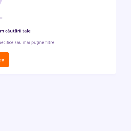
m căutării tale
cifice sau mai puține filtre.
ea