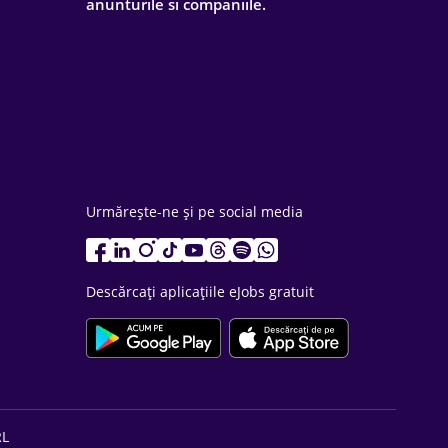
anunturile si companiile.
Urmărește-ne și pe social media
Descărcați aplicațiile eJobs gratuit
RL