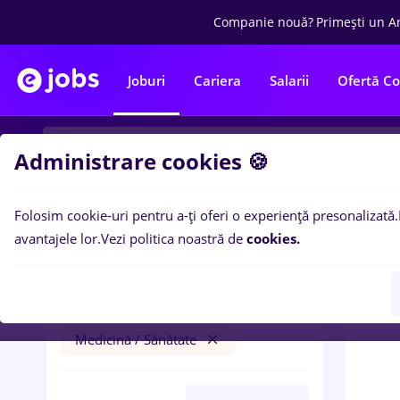
Companie nouă?
Primești un A
Joburi
Cariera
Salarii
Ofertă C
Administrare cookies 🍪
Folosim cookie-uri pentru a-ți oferi o experiență presonalizată.
0
loc
Filtre
avantajele lor.
Vezi politica noastră de
cookies.
farmacist sef
Timișoara
Bănci
Medicină / Sănătate