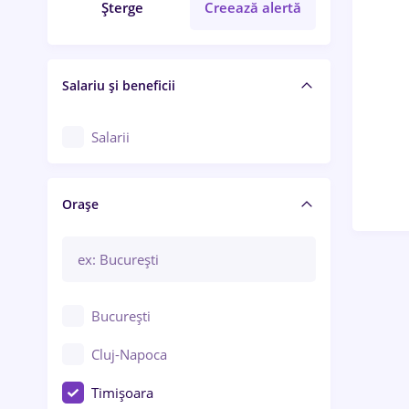
Șterge
Creează alertă
Salariu și beneficii
Salarii
Orașe
București
Cluj-Napoca
Timișoara