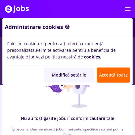
4
Administrare cookies 🍪
Folosim cookie-uri pentru a-ți oferi o experiență
0
locuri de munca
farmacist sef
in
Timisoara
in
Banci, IT /
presonalizată.
Permite activarea pentru a beneficia de
Telecom
avantajele lor.
Vezi politica noastră de
cookies.
Modifică setările
Acceptă toate
Nu au fost găsite joburi conform căutării tale
Îți recomandăm să încerci joburi mai puțin specifice sau mai puține
filtre.