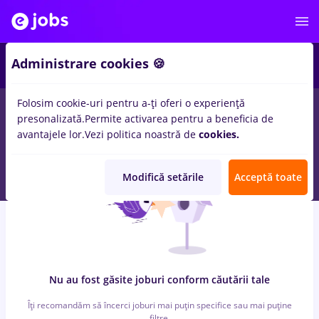
6
Administrare cookies 🍪
Folosim cookie-uri pentru a-ți oferi o experiență
0
locuri de munca
turca, Full time
in
Timisoara
pentru
Fara
presonalizată.
Permite activarea pentru a beneficia de
experienta
in
Banci, Medicina / Sanatate
avantajele lor.
Vezi politica noastră de
cookies.
Modifică setările
Acceptă toate
Nu au fost găsite joburi conform căutării tale
Îți recomandăm să încerci joburi mai puțin specifice sau mai puține
filtre.