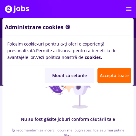
6
Administrare cookies 🍪
Folosim cookie-uri pentru a-ți oferi o experiență
0
locuri de munca
engineering, Full time
in
Timisoara
pentru
presonalizată.
Permite activarea pentru a beneficia de
Entry-Level (< 2 ani)
in
Banci, Medicina / Sanatate
avantajele lor.
Vezi politica noastră de
cookies.
Modifică setările
Acceptă toate
Nu au fost găsite joburi conform căutării tale
Îți recomandăm să încerci joburi mai puțin specifice sau mai puține
filtre.